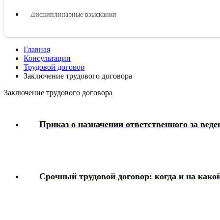
Дисциплинарные взыскания
Материальная ответственность
Главная
Консультации
Охрана труда
Трудовой договор
Заключение трудового договора
Социальное обеспечение работников
Заключение трудового договора
Приказ о назначении ответственного за вед
Срочный трудовой договор: когда и на како