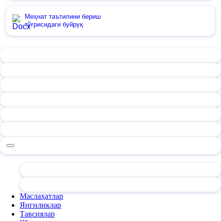
Меҳнат таътилини бериш
тўғрисидаги буйруқ
Маслаҳатлар
Янгиликлар
Тавсиялар