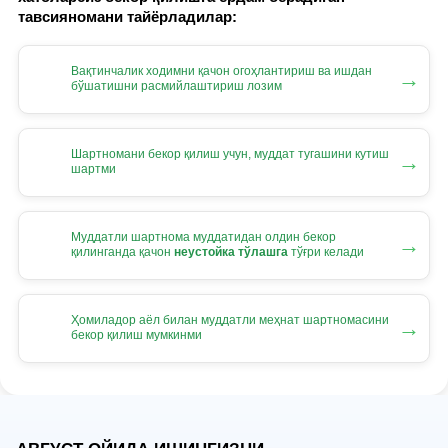
тавсияномани тайёрладилар:
Вақтинчалик ходимни қачон огоҳлантириш ва ишдан
→
бўшатишни расмийлаштириш лозим
Шартномани бекор қилиш учун, муддат тугашини кутиш
→
шартми
Муддатли шартнома муддатидан олдин бекор
→
қилинганда қачон
неустойка тўлашга
тўғри келади
Ҳомиладор аёл билан муддатли меҳнат шартномасини
→
бекор қилиш мумкинми