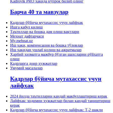
Kadrovik PRO ҳақида кўпроқ билиб олинг
Барча 40 та мавзулар
Кадрлар бўйича мутахассис учун лайфхак
Ишга қабул қилиш
Таътиллар ва бошқа дам олиш вақтлари
Меҳнат дафтарчаси
My.mehnat.uz
Иш ҳақи, компенсация ва бошқа тўловлар
Иш ҳақидан ушлаб қолиш ва ажратмалар
Ҳарбий хизматга мажбур бўлган шахсларни рўйхатга
олиш
Кадрларга доир ҳужжатлар
Умумий масалалар
Кадрлар бўйича мутахассис учун
лайфхак
2024 йилда таътилларни қандай мақбуллаштириш керак
Лайфхак: ходимни ҳужжатлар билан қандай таништириш
керак
Кадрлар бўйича мутахассис учун лайфхак: Т-2 шакли