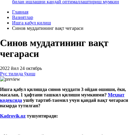
билан ишлашни қандай оптималлаштириш мумкин
Главная
Вазиятлар
Ишга қабул қилиш
Синов муддатининг вақт чегараси
Синов муддатининг вақт
чегараси
2022 йил 24 октябрь
Рус тилида ўқиш
Ишга қабул қилишда синов муддати 3 ойдан ошиши, ёки,
масалан, 1 ҳафтани ташкил қилиши мумкинми?
Меҳнат
кодексида
ушбу тартиб-таомил учун қандай вақт чегараси
назарда тутилган?
Kadrovik.uz
тушунтиради: