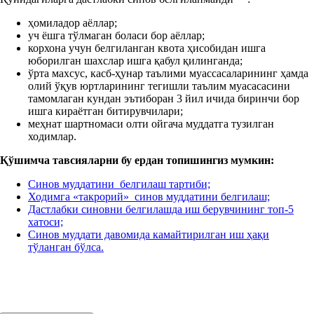
ҳомиладор аёллар;
уч ёшга тўлмаган боласи бор аёллар;
корхона учун белгиланган квота ҳисобидан ишга
юборилган шахслар ишга қабул қилинганда;
ўрта махсус, касб-ҳунар таълими муассасаларининг ҳамда
олий ўқув юртларининг тегишли таълим муасасасини
тамомлаган кундан эътиборан 3 йил ичида биринчи бор
ишга кираётган битирувчилари;
меҳнат шартномаси олти ойгача муддатга тузилган
ходимлар.
Қўшимча тавсияларни бу ердан топишингиз мумкин:
Синов муддатини белгилаш тартиби;
Ходимга «такрорий» синов муддатини белгилаш;
Дастлабки синовни белгилашда иш берувчининг топ-5
хатоси;
Синов муддати давомида камайтирилган иш ҳақи
тўланган бўлса.