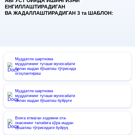
АВГУСТ ОЙИДА ИШИНГИЗНИ
ЕНГИЛЛАШТИРАДИГАН
ВА ЖАДАЛЛАШТИРАДИГАН 3
та
ШАБЛОН:
Муддатли шартнома
муддатининг тугаши муносабати
билан ишдан бўшатиш тўғрисида
огоҳлантириш
Муддатли шартнома
муддатининг тугаши муносабати
билан ишдан бўшатиш буйруғи
Вояга етмаган ходимни ота-
онасининг талабига кўра ишдан
бўшатиш тўғрисидаги буйруқ