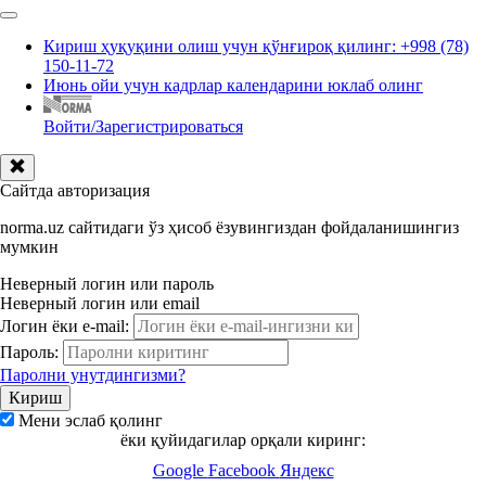
Кириш ҳуқуқини олиш учун қўнғироқ қилинг: +998 (78)
150-11-72
Июнь ойи учун кадрлар календарини юклаб олинг
Войти/Зарегистрироваться
Сайтда авторизация
norma.uz сайтидаги ўз ҳисоб ёзувингиздан фойдаланишингиз
мумкин
Неверный логин или пароль
Неверный логин или email
Логин ёки e-mail:
Пароль:
Паролни унутдингизми?
Мени эслаб қолинг
ёки қуйидагилар орқали киринг:
Google
Facebook
Яндекс