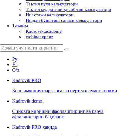
Таътил пули калькулятори
Таътил муддатини ҳисоблаш калькулятори
Иш стажи калькулятори
Ишдан бўшатиш санаси калькулятори
Таълим
Kadrovik.academy
webinar.cpr.uz
Ру
Ўз
Oʻz
Kadrovik
PRO
Кенг имкониятларга эга эксперт маълумот тизими
Kadrovik
demo
Синовга киришни фаоллаштиринг ва барча
афзалликларни баҳоланг
Kadrovik PRO ҳақида