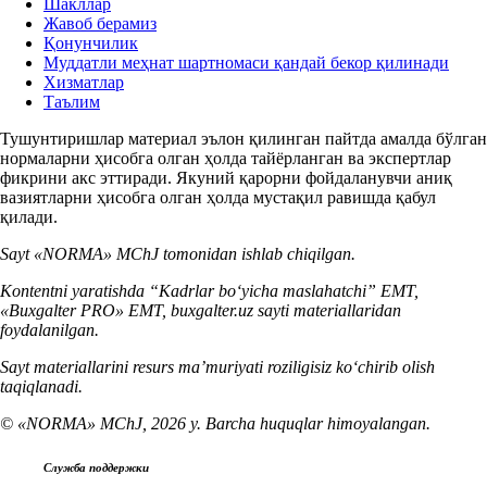
Шакллар
Жавоб берамиз
Қонунчилик
Муддатли меҳнат шартномаси қандай бекор қилинади
Хизматлар
Таълим
Тушунтиришлар материал эълон қилинган пайтда амалда бўлган
нормаларни ҳисобга олган ҳолда тайёрланган ва экспертлар
фикрини акс эттиради. Якуний қарорни фойдаланувчи аниқ
вазиятларни ҳисобга олган ҳолда мустақил равишда қабул
қилади.
Sayt «NORMA» MChJ tomonidan ishlab chiqilgan.
Kontentni yaratishda “Kadrlar boʻyicha maslahatchi” EMT,
«Buxgalter PRO» EMT, buxgalter.uz sayti materiallaridan
foydalanilgan.
Sayt materiallarini resurs ma’muriyati roziligisiz koʻchirib olish
taqiqlanadi.
© «NORMA» MChJ, 2026 y. Barcha huquqlar himoyalangan.
Служба поддержки