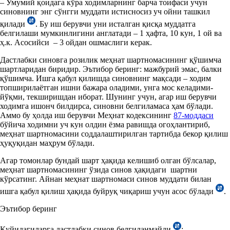
– Умумий қоидага кўра ходимларнинг барча тоифаси учун
синовнинг энг сўнгги муддати истисносиз уч ойни ташкил
қилади
. Бу иш берувчи уни исталган қисқа муддатга
белгилаши мумкинлигини англатади – 1 ҳафта, 10 кун, 1 ой ва
ҳ.к. Асосийси – 3 ойдан ошмаслиги керак.
Дастлабки синовга розилик меҳнат шартномасининг қўшимча
шартларидан биридир. Эътибор беринг: мажбурий эмас, балки
қўшимча. Ишга қабул қилишда синовнинг мақсади – ходим
топширилаётган ишни бажара оладими, унга мос келадими-
йўқми, текширишдан иборат. Шунинг учун, агар иш берувчи
ходимга ишонч билдирса, синовни белгиламаса ҳам бўлади.
Аммо бу ҳолда иш берувчи Меҳнат кодексининг
87-моддаси
бўйича ходимни уч кун олдин ёзма равишда огоҳлантириб,
меҳнат шартномасини соддалаштирилган тартибда бекор қилиш
ҳуқуқидан маҳрум бўлади.
Агар томонлар бундай шарт ҳақида келишиб олган бўлсалар,
меҳнат шартномасининг ўзида синов ҳақидаги шартни
кўрсатинг. Айнан меҳнат шартномаси синов муддати билан
ишга қабул қилиш ҳақида буйруқ чиқариш учун асос бўлади
.
Эътибор беринг
Қуйидагиларга дастлабки синов белгиланмайди
: