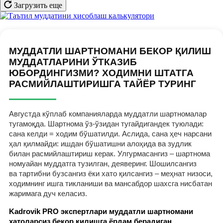
Загрузить еще
МУДДАТЛИ ШАРТНОМАНИ БЕКОР ҚИЛИШ
МУДДАТЛАРИНИ ЎТКАЗИБ
ЮБОРДИНГИЗМИ? ХОДИМНИ ШТАТГА
РАСМИЙЛАШТИРИШГА ТАЙЁР ТУРИНГ
Августда кўплаб компанияларда муддатли шартномалар
тугамоқда. Шартнома ўз-ўзидан тугайдигандек туюлади:
сана келди = ходим бўшатилди. Аслида, сана ҳеч нарсани
ҳал қилмайди: ишдан бўшатишни алоҳида ва зудлик
билан расмийлаштириш керак. Улгурмасангиз – шартнома
номуайан муддатга тузилган, деяверинг. Шошилсангиз
ва тартибни бузсангиз ёки хато қилсангиз – меҳнат низоси,
ходимнинг ишга тикланиши ва мансабдор шахсга нисбатан
жаримага дуч келасиз.
Kadrovik PRO экспертлари муддатли шартномани
хатоларсиз бекор қилишга ёрдам берадиган