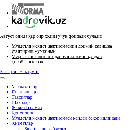
Август ойида ҳар бир ходим учун фойдали бўлади:
Муддатли меҳнат шартномасини доимий равишда
узайтириш мумкинми
Меҳнат таътилининг давомийлигини қандай
ҳисоблаш керак
Батафсил маълумот
Маслаҳатлар
Янгиликлар
Тавсиялар
Шакллар
Жавоб берамиз
Қонунчилик
Муддатли меҳнат шартномаси қандай бекор қилинади
Хизматлар
Smart-кадровый аудит