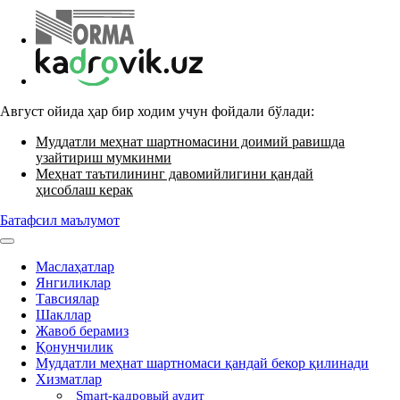
Август ойида ҳар бир ходим учун фойдали бўлади:
Муддатли меҳнат шартномасини доимий равишда
узайтириш мумкинми
Меҳнат таътилининг давомийлигини қандай
ҳисоблаш керак
Батафсил маълумот
Маслаҳатлар
Янгиликлар
Тавсиялар
Шакллар
Жавоб берамиз
Қонунчилик
Муддатли меҳнат шартномаси қандай бекор қилинади
Хизматлар
Smart-кадровый аудит