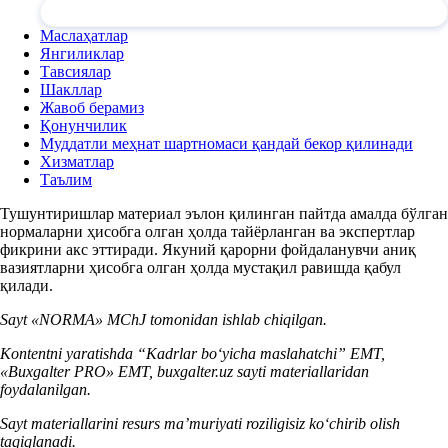
Маслаҳатлар
Янгиликлар
Тавсиялар
Шакллар
Жавоб берамиз
Қонунчилик
Муддатли меҳнат шартномаси қандай бекор қилинади
Хизматлар
Таълим
Тушунтиришлар материал эълон қилинган пайтда амалда бўлган
нормаларни ҳисобга олган ҳолда тайёрланган ва экспертлар
фикрини акс эттиради. Якуний қарорни фойдаланувчи аниқ
вазиятларни ҳисобга олган ҳолда мустақил равишда қабул
қилади.
Sayt «NORMA» MChJ tomonidan ishlab chiqilgan.
Kontentni yaratishda “Kadrlar boʻyicha maslahatchi” EMT,
«Buxgalter PRO» EMT, buxgalter.uz sayti materiallaridan
foydalanilgan.
Sayt materiallarini resurs ma’muriyati roziligisiz koʻchirib olish
taqiqlanadi.