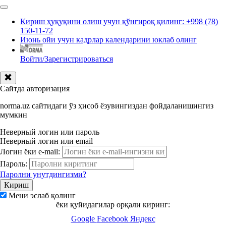
Кириш ҳуқуқини олиш учун қўнғироқ қилинг: +998 (78)
150-11-72
Июнь ойи учун кадрлар календарини юклаб олинг
Войти/Зарегистрироваться
Сайтда авторизация
norma.uz сайтидаги ўз ҳисоб ёзувингиздан фойдаланишингиз
мумкин
Неверный логин или пароль
Неверный логин или email
Логин ёки e-mail:
Пароль:
Паролни унутдингизми?
Мени эслаб қолинг
ёки қуйидагилар орқали киринг:
Google
Facebook
Яндекс