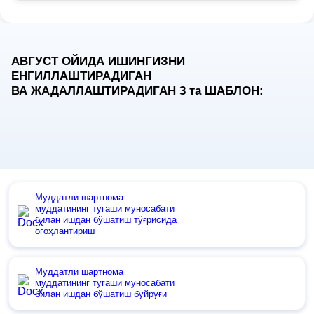
АВГУСТ ОЙИДА ИШИНГИЗНИ
ЕНГИЛЛАШТИРАДИГАН
ВА ЖАДАЛЛАШТИРАДИГАН 3
та
ШАБЛОН:
Муддатли шартнома
муддатининг тугаши муносабати
билан ишдан бўшатиш тўғрисида
огоҳлантириш
Муддатли шартнома
муддатининг тугаши муносабати
билан ишдан бўшатиш буйруғи