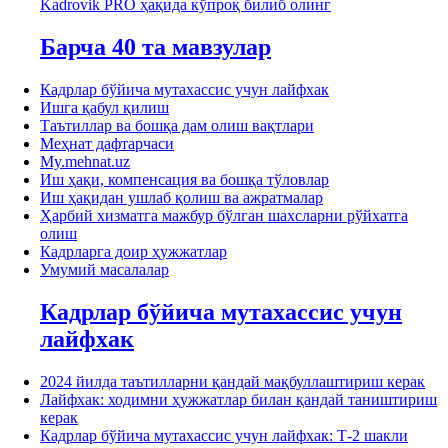
Kadrovik PRO ҳақида кўпроқ билиб олинг
Барча 40 та мавзулар
Кадрлар бўйича мутахассис учун лайфхак
Ишга қабул қилиш
Таътиллар ва бошқа дам олиш вақтлари
Меҳнат дафтарчаси
My.mehnat.uz
Иш ҳақи, компенсация ва бошқа тўловлар
Иш ҳақидан ушлаб қолиш ва ажратмалар
Ҳарбий хизматга мажбур бўлган шахсларни рўйхатга
олиш
Кадрларга доир ҳужжатлар
Умумий масалалар
Кадрлар бўйича мутахассис учун
лайфхак
2024 йилда таътилларни қандай мақбуллаштириш керак
Лайфхак: ходимни ҳужжатлар билан қандай таништириш
керак
Кадрлар бўйича мутахассис учун лайфхак: Т-2 шакли