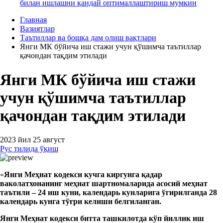
билан ишлашни қандай оптималлаштириш мумкин
Главная
Вазиятлар
Таътиллар ва бошқа дам олиш вақтлари
Янги МК бўйича иш стажи учун қўшимча таътиллар
қачондан тақдим этилади
Янги МК бўйича иш стажи
учун қўшимча таътиллар
қачондан тақдим этилади
2023 йил 25 август
Рус тилида ўқиш
«
Янги
М
еҳнат кодекси кучга киргунга қадар
ваколатхонанинг меҳнат шартномаларида асосий меҳнат
таътили – 24 иш куни, календар
ь
кунларига
ўгирилганда
28
календар
ь
кунга тўғри кел
иши белгиланган
.
Янги
М
еҳнат кодекси битта ташкилотда
кўп йиллик иш