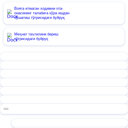
Вояга етмаган ходимни ота-
онасининг талабига кўра ишдан
бўшатиш тўғрисидаги буйруқ
Меҳнат таътилини бериш
тўғрисидаги буйруқ