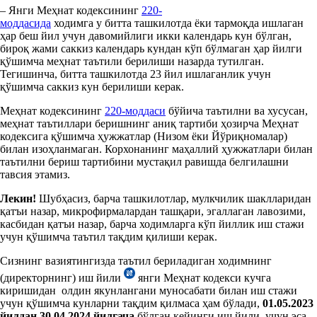
– Янги Меҳнат кодексининг
220-
моддасида
ходимга у битта ташкилотда ёки тармоқда ишлаган
ҳар беш йил учун давомийлиги икки календарь кун бўлган,
бироқ жами саккиз календарь кундан кўп бўлмаган ҳар йилги
қўшимча меҳнат таътили берилиши назарда тутилган.
Тегишинча, битта ташкилотда 23 йил ишлаганлик учун
қўшимча саккиз кун берилиши керак.
Меҳнат кодексининг
220-моддаси
бўйича таътилни ва хусусан,
меҳнат таътиллари беришнинг аниқ тартиби ҳозирча Меҳнат
кодексига қўшимча ҳужжатлар (Низом ёки Йўриқномалар)
билан изоҳланмаган. Корхонанинг маҳаллий ҳужжатлари билан
таътилни бериш тартибини мустақил равишда белгилашни
тавсия этамиз.
Лекин!
Шубҳасиз, барча ташкилотлар, мулкчилик шаклларидан
қатъи назар, микрофирмалардан ташқари, эгаллаган лавозими,
касбидан қатъи назар, барча ходимларга кўп йиллик иш стажи
учун қўшимча таътил тақдим қилиши керак.
Сизнинг вазиятингизда таътил бериладиган ходимнинг
(директорнинг) иш йили
янги Меҳнат кодекси кучга
киришидан олдин якунлангани муносабати билан иш стажи
учун қўшимча кунларни тақдим қилмаса ҳам бўлади,
01.05.2023
йилдан 30.04.2024 йилгача
бўлган кейинги иш йили учун эса –