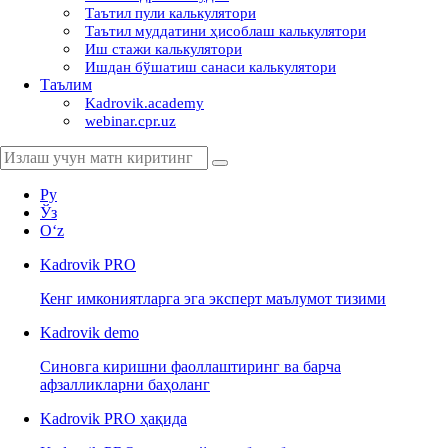
Таътил пули калькулятори
Таътил муддатини ҳисоблаш калькулятори
Иш стажи калькулятори
Ишдан бўшатиш санаси калькулятори
Таълим
Kadrovik.academy
webinar.cpr.uz
Ру
Ўз
Oʻz
Kadrovik
PRO
Кенг имкониятларга эга эксперт маълумот тизими
Kadrovik
demo
Синовга киришни фаоллаштиринг ва барча
афзалликларни баҳоланг
Kadrovik PRO ҳақида