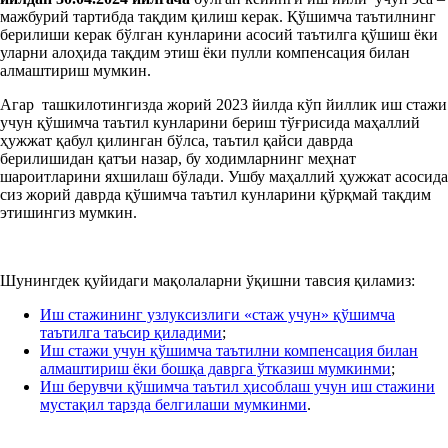
мажбурий тартибда тақдим қилиш керак. Қўшимча таътилнинг
берилиши керак бўлган кунларини асосий таътилга қўшиш ёки
уларни алоҳида тақдим этиш ёки пулли компенсация билан
алмаштириш мумкин.
Агар ташкилотингизда жорий 2023 йилда кўп йиллик иш стажи
учун қўшимча таътил кунларини бериш тўғрисида маҳаллий
ҳужжат қабул қилинган бўлса, таътил қайси даврда
берилишидан қатъи назар, бу ходимларнинг меҳнат
шароитларини яхшилаш бўлади. Ушбу маҳаллий ҳужжат асосида
сиз жорий даврда қўшимча таътил кунларини қўрқмай тақдим
этишингиз мумкин.
Шунингдек қуйидаги мақолаларни ўқишни тавсия қиламиз:
Иш стажининг узлуксизлиги «стаж учун» қўшимча
таътилга таъсир қиладими
;
Иш стажи учун қўшимча таътилни компенсация билан
алмаштириш ёки бошқа даврга ўтказиш мумкинми
;
Иш берувчи қўшимча таътил ҳисоблаш учун иш стажини
мустақил тарзда белгилаши мумкинми
.