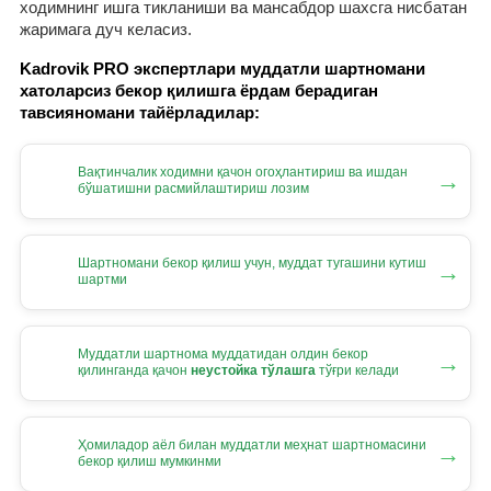
ходимнинг ишга тикланиши ва мансабдор шахсга нисбатан
жаримага дуч келасиз.
Kadrovik PRO экспертлари муддатли шартномани
хатоларсиз бекор қилишга ёрдам берадиган
тавсияномани тайёрладилар:
Вақтинчалик ходимни қачон огоҳлантириш ва ишдан
→
бўшатишни расмийлаштириш лозим
Шартномани бекор қилиш учун, муддат тугашини кутиш
→
шартми
Муддатли шартнома муддатидан олдин бекор
→
қилинганда қачон
неустойка тўлашга
тўғри келади
Ҳомиладор аёл билан муддатли меҳнат шартномасини
→
бекор қилиш мумкинми