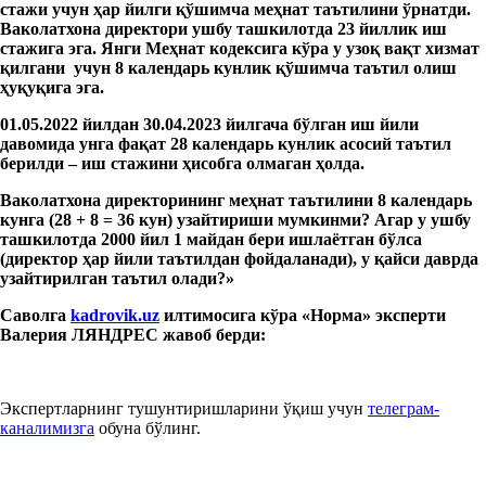
стажи
учун
ҳар
йил
ги
қўшимча
меҳнат
таътилини ўрнатди.
Ваколатхона директори ушбу ташкилотда 23 йиллик иш
с
таж
ига
э
га. Янги
М
еҳнат кодексига кўра у узоқ вақт хизмат
қил
гани
учун 8 календар
ь
кунлик қўшимча таътил олиш
ҳуқуқига
э
га.
01.05.2022
йил
дан 30.04.2023
йил
гача бўлган иш йили
давомида унга фақат 28 календар
ь
кунлик асосий таътил
берилди – иш стажи
ни ҳисобга олмаган ҳолда
.
Ваколатхона директори
нинг
меҳнат
таътилини 8 календар
ь
кунга (28 + 8 = 36 кун) узайтириш
и
мумкинми? Агар у ушбу
ташкилотда
2000
йил
1
майдан бери ишлаётган бўлса
(директор ҳар йили таътилдан фойдаланади), у қайси даврда
узайтирилган таътил олади?»
Саволга
kadrovik.uz
илтимосига кўра
«Норм
а
»
э
ксперти
Валерия ЛЯНДРЕС
жавоб берди
:
Экспертларнинг тушунтиришларини ўқиш учун
телеграм-
каналимизга
обуна бўлинг.