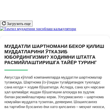
Загрузить еще
МУДДАТЛИ ШАРТНОМАНИ БЕКОР ҚИЛИШ
МУДДАТЛАРИНИ ЎТКАЗИБ
ЮБОРДИНГИЗМИ? ХОДИМНИ ШТАТГА
РАСМИЙЛАШТИРИШГА ТАЙЁР ТУРИНГ
Августда кўплаб компанияларда муддатли шартномалар
тугамоқда. Шартнома ўз-ўзидан тугайдигандек туюлади:
сана келди = ходим бўшатилди. Аслида, сана ҳеч нарсани
ҳал қилмайди: ишдан бўшатишни алоҳида ва зудлик
билан расмийлаштириш керак. Улгурмасангиз – шартнома
номуайан муддатга тузилган, деяверинг. Шошилсангиз
ва тартибни бузсангиз ёки хато қилсангиз – меҳнат низоси,