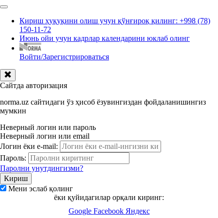
Кириш ҳуқуқини олиш учун қўнғироқ қилинг: +998 (78)
150-11-72
Июнь ойи учун кадрлар календарини юклаб олинг
Войти/Зарегистрироваться
Сайтда авторизация
norma.uz сайтидаги ўз ҳисоб ёзувингиздан фойдаланишингиз
мумкин
Неверный логин или пароль
Неверный логин или email
Логин ёки e-mail:
Пароль:
Паролни унутдингизми?
Мени эслаб қолинг
ёки қуйидагилар орқали киринг:
Google
Facebook
Яндекс