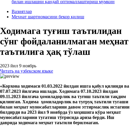
билан ишлашни қандай оптималлаштириш мумкин
Вазиятлар
Меҳнат шартномасини бекор қилиш
Ходимага туғиш таътилидан
сўнг фойдаланилмаган меҳнат
таътилига ҳақ тўлаш
2023 йил 9 ноябрь
Читать на узбекском языке
«Корхона ходимаси 01.03.2022 йилдан ишга қабул қилинди ва
07.07.2023 йилгача ишлади. Ходимага 07.10.2023 йилдан
09.11.2023 йилгача ҳомиладорлик ва туғиш таътили тақдим
қилинган. Ходима ҳомиладорлик ва туғруқ таътили тугаши
билан меҳнат муносабатларини давом эттирмаслик истагини
билдирди ва 2023 йил 9 ноябрда ўз хоҳишига кўра меҳнат
муносабатларини тугатиш тўғрисида ариза берди. Иш
даврида ходимага меҳнат таътили берилмаган.