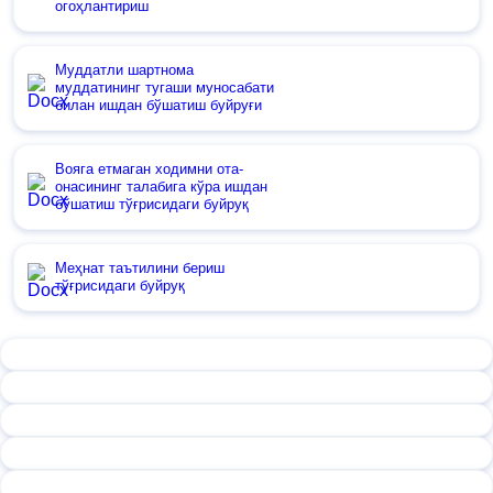
огоҳлантириш
Муддатли шартнома
муддатининг тугаши муносабати
билан ишдан бўшатиш буйруғи
Вояга етмаган ходимни ота-
онасининг талабига кўра ишдан
бўшатиш тўғрисидаги буйруқ
Меҳнат таътилини бериш
тўғрисидаги буйруқ