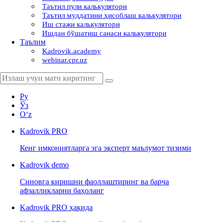
Таътил пули калькулятори
Таътил муддатини ҳисоблаш калькулятори
Иш стажи калькулятори
Ишдан бўшатиш санаси калькулятори
Таълим
Kadrovik.academy
webinar.cpr.uz
Ру
Ўз
Oʻz
Kadrovik
PRO
Кенг имкониятларга эга эксперт маълумот тизими
Kadrovik
demo
Синовга киришни фаоллаштиринг ва барча
афзалликларни баҳоланг
Kadrovik PRO ҳақида