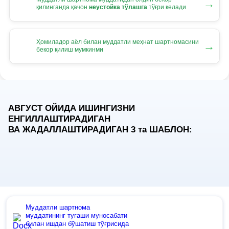
→
қилинганда қачон
неустойка тўлашга
тўғри келади
Ҳомиладор аёл билан муддатли меҳнат шартномасини
→
бекор қилиш мумкинми
АВГУСТ ОЙИДА ИШИНГИЗНИ
ЕНГИЛЛАШТИРАДИГАН
ВА ЖАДАЛЛАШТИРАДИГАН 3
та
ШАБЛОН:
Муддатли шартнома
муддатининг тугаши муносабати
билан ишдан бўшатиш тўғрисида