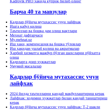
Kadrovik PRO ҳақида кўпроқ билиб олинг
Барча 40 та мавзулар
Кадрлар бўйича мутахассис учун лайфхак
Ишга қабул қилиш
Таътиллар ва бошқа дам олиш вақтлари
Меҳнат дафтарчаси
My.mehnat.uz
Иш ҳақи, компенсация ва бошқа тўловлар
Иш ҳақидан ушлаб қолиш ва ажратмалар
Ҳарбий хизматга мажбур бўлган шахсларни рўйхатга
олиш
Кадрларга доир ҳужжатлар
Умумий масалалар
Кадрлар бўйича мутахассис учун
лайфхак
2024 йилда таътилларни қандай мақбуллаштириш керак
Лайфхак: ходимни ҳужжатлар билан қандай таништириш
керак
Кадрлар бўйича мутахассис учун лайфхак: Т-2 шакли