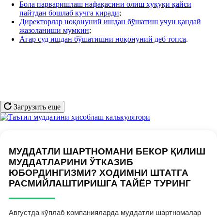
Бола парваришлаш нафақасини олиш ҳуқуқи қайси
пайтдан бошлаб кучга киради
;
Директорлар ноқонуний ишдан бўшатиш учун қандай
жазоланиши мумкин
;
Агар суд ишдан бўшатишни ноқонуний деб топса
.
Загрузить еще
МУДДАТЛИ ШАРТНОМАНИ БЕКОР ҚИЛИШ
МУДДАТЛАРИНИ ЎТКАЗИБ
ЮБОРДИНГИЗМИ? ХОДИМНИ ШТАТГА
РАСМИЙЛАШТИРИШГА ТАЙЁР ТУРИНГ
Августда кўплаб компанияларда муддатли шартномалар