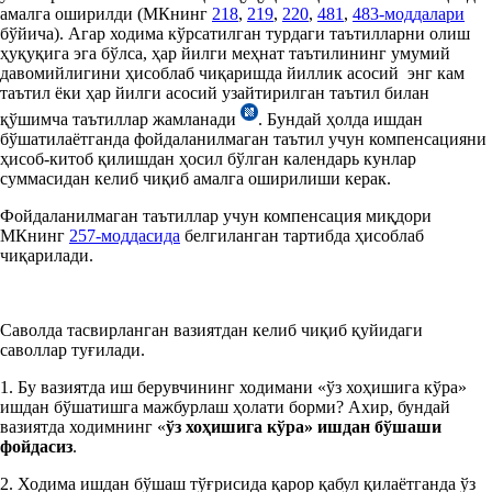
амалга оширилди (МКнинг
218
,
219
,
220
,
481
,
483-моддалари
бўйича). Агар ходима кўрсатилган турдаги таътилларни олиш
ҳуқуқига эга бўлса, ҳар йилги меҳнат таътилининг умумий
давомийлигини ҳисоблаб чиқаришда йиллик асосий энг кам
таътил ёки ҳар йилги асосий узайтирилган таътил билан
қўшимча таътиллар жамланади
. Бундай ҳолда ишдан
бўшатилаётганда фойдаланилмаган таътил учун компенсацияни
ҳисоб-китоб қилишдан ҳосил бўлган календарь кунлар
суммасидан келиб чиқиб амалга оширилиши керак.
Фойдаланилмаган таътиллар учун компенсация миқдори
МКнинг
257-моддасида
белгиланган тартибда ҳисоблаб
чиқарилади.
Саволда тасвирланган вазиятдан келиб чиқиб қуйидаги
саволлар туғилади.
1. Бу вазиятда иш берувчининг ходимани «ўз хоҳишига кўра»
ишдан бўшатишга мажбурлаш ҳолати борми? Ахир, бундай
вазиятда ходимнинг «
ўз хоҳишига кўра
»
ишдан бўшаши
фойдасиз
.
2. Ходима ишдан бўшаш тўғрисида қарор қабул қилаётганда ўз