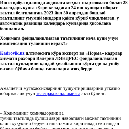
Ишга қабул қилишда ходимага меҳнат шартномаси билан 28
календарь кунга тўғри келадиган 24 иш кунидан иборат
таътил белгиланган. 2023 йил 30 апрелдан бошлаб
таътилнинг умумий миқдори қайта кўриб чиқилмаган, у
автоматик равишда календарь кунларида ҳисоблана
бошланган.
Ходим
а
га
ф
ойдаланилмаган
таътил
нинг неча куни
учун
компенсация тўла
ни
ш
и
керак?»
К
adrovik.uz
илтимосига кўра эксперт ва
«Норма» кадрлар
хизмати раҳбари Валерия ЛЯНДРЕС фойдаланилмаган
таътил кунларини қандай ҳисоблашни кўрсатди ва ушбу
вазият бўйича бошқа саволлар
га изоҳ берди
.
Амалиётчи-мутахассисларнинг тушунтиришларини ўтказиб
юбормаслик учун
телеграм-каналимизга
аъзо бўлинг.
– Ходиманинг ҳомиладорлик ва
туғиш таътилида бўлиш даври навбатдаги меҳнат таътилини
олиш ҳуқуқини берувчи иш стажига киритилади ёки ишдан
бўшатилаётганда фойдаланилмаган таътил кунлари учун