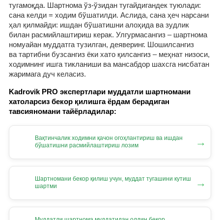
тугамоқда. Шартнома ўз-ўзидан тугайдигандек туюлади:
сана келди = ходим бўшатилди. Аслида, сана ҳеч нарсани
ҳал қилмайди: ишдан бўшатишни алоҳида ва зудлик
билан расмийлаштириш керак. Улгурмасангиз – шартнома
номуайан муддатга тузилган, деяверинг. Шошилсангиз
ва тартибни бузсангиз ёки хато қилсангиз – меҳнат низоси,
ходимнинг ишга тикланиши ва мансабдор шахсга нисбатан
жаримага дуч келасиз.
Kadrovik PRO экспертлари муддатли шартномани
хатоларсиз бекор қилишга ёрдам берадиган
тавсияномани тайёрладилар:
Вақтинчалик ходимни қачон огоҳлантириш ва ишдан
→
бўшатишни расмийлаштириш лозим
Шартномани бекор қилиш учун, муддат тугашини кутиш
→
шартми
Муддатли шартнома муддатидан олдин бекор