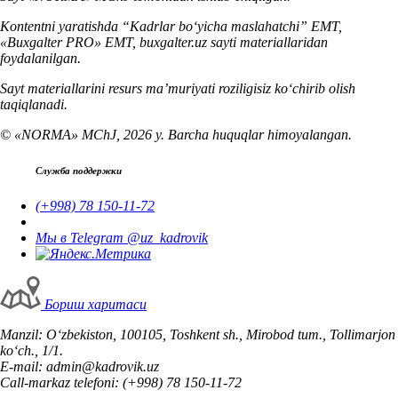
Kontentni yaratishda “Kadrlar boʻyicha maslahatchi” EMT,
«Buxgalter PRO» EMT, buxgalter.uz sayti materiallaridan
foydalanilgan.
Sayt materiallarini resurs ma’muriyati roziligisiz koʻchirib olish
taqiqlanadi.
© «NORMA» MChJ, 2026 y. Barcha huquqlar himoyalangan.
Служба поддержки
(+998) 78 150-11-72
Мы в Telegram @uz_kadrovik
Бориш харитаси
Manzil: Oʻzbekiston, 100105, Toshkent sh., Mirobod tum., Tollimarjon
koʻch., 1/1.
E-mail: admin@kadrovik.uz
Call-markaz telefoni: (+998) 78 150-11-72