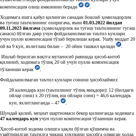
компенсация олиш имконини беради
.
Ходимага ишга қабул қилинган санадан бошлаб ҳомиладорлик
ва туғиш таътилининг охиригача, яъни
01.03.2022
йил
дан
09.11.2023
йил
гача
(ҳомиладорлик ва туғиш таътилининг тугаш
санаси) бўлган давр учун фойдаланилмаган таътил кунлари
учун пулли компенсация тўлаб берилиши керак. Ушбу муддат 20
ой ва 9 кун, яхлитлаш билан – 20 ойни ташкил қилади
.
Ишлаб берилган вақтга мутаносиб равишда ҳисоб-китоб
қилиниб, ходимага тўлиқ 20 ой учун пулли компенсация
тўланиши керак
.
Фойдаланилмаган таътил кунлари сонини ҳисоблаймиз:
28 календарь кун (таътилнинг тўлиқ миқдори): 12 (йилдаги
ойлар сони) х 20 (тўлиқ иш ойлари сони) = 46,6 календарь
кун, яхлитланганда – 47
.
Шундай қилиб, меҳнат шартномаси бекор қилинганда ходимага
47 календар
ь
кун
учун пулли компенсация тўланиши керак.
Ҳисоб-китоб ходима олишга ҳақли бўлган қўшимча ва
узайтирилган таътилга чиқиш ҳуқуқини ҳисобга олмаган ҳолда