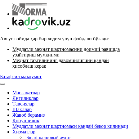
Август ойида ҳар бир ходим учун фойдали бўлади:
Муддатли меҳнат шартномасини доимий равишда
узайтириш мумкинми
Меҳнат таътилининг давомийлигини қандай
ҳисоблаш керак
Батафсил маълумот
Маслаҳатлар
Янгиликлар
Тавсиялар
Шакллар
Жавоб берамиз
Қонунчилик
Муддатли меҳнат шартномаси қандай бекор қилинади
Хизматлар
Smart-кадровый аудит