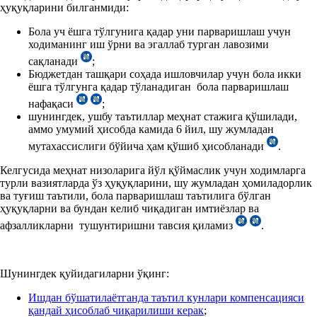
ҳуқуқларини билганмиди:
Бола уч ёшга тўлгунига қадар уни парваришлаш учун
ходиманинг иш ўрни ва эгаллаб турган лавозими
сақланади
;
Бюджетдан ташқари соҳада ишловчилар учун бола икки
ёшга тўлгунга қадар тўланадиган бола парваришлаш
нафақаси
;
шунингдек, ушбу таътиллар меҳнат стажига қўшилади,
аммо умумий ҳисобда камида 6 йил, шу жумладан
мутахассислиги бўйича ҳам қўшиб ҳисобланади
.
Келгусида меҳнат низоларига йўл қўймаслик учун ходимларга
турли вазиятларда ўз ҳуқуқларини, шу жумладан ҳомиладорлик
ва туғиш таътили, бола парваришлаш таътилига бўлган
ҳуқуқларни ва бундан келиб чиқадиган имтиёзлар ва
афзалликларни тушунтиришни тавсия қиламиз
.
Шунингдек қуйидагиларни ўқинг:
Ишдан бўшатилаётганда таътил кунлари компенсацияси
қандай ҳисоблаб чиқарилиши керак
;