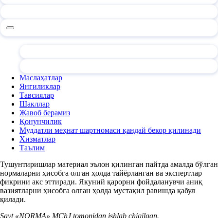
Маслаҳатлар
Янгиликлар
Тавсиялар
Шакллар
Жавоб берамиз
Қонунчилик
Муддатли меҳнат шартномаси қандай бекор қилинади
Хизматлар
Таълим
Тушунтиришлар материал эълон қилинган пайтда амалда бўлган
нормаларни ҳисобга олган ҳолда тайёрланган ва экспертлар
фикрини акс эттиради. Якуний қарорни фойдаланувчи аниқ
вазиятларни ҳисобга олган ҳолда мустақил равишда қабул
қилади.
Sayt «NORMA» MChJ tomonidan ishlab chiqilgan.