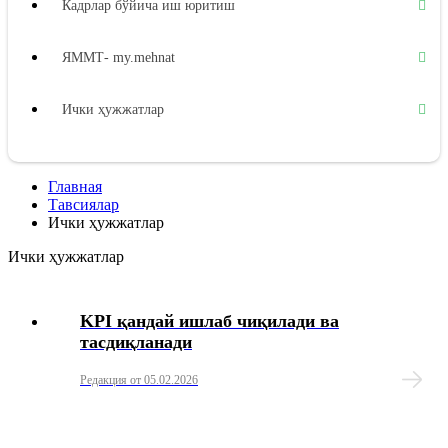
Кадрлар бўйича иш юритиш
ЯММТ- my.mehnat
Ички ҳужжатлар
Ишга жойлаштириш
Главная
Тавсиялар
Меҳнат шартномаси
Ички ҳужжатлар
Ички ҳужжатлар
Иш вақти
Дам олиш вақти
KPI қандай ишлаб чиқилади ва
тасдиқланади
Меҳнатга ҳақ тўлаш
Редакция от 05.02.2026
Кафолатли тўловлар ва компенсация тўловлари