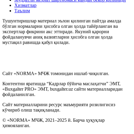
Хизматлар
Таълим
Тушунтиришлар материал эълон қилинган пайтда амалда
бўлган нормаларни ҳисобга олган ҳолда тайёрланган ва
экспертлар фикрини акс эттиради. Якуний қарорни
фойдаланувчи аниқ вазиятларни ҳисобга олган ҳолда
мустақил равишда қабул қилади.
Сайт «NORMA» МЧЖ томонидан ишлаб чиқилган.
Контентни яратишда “Кадрлар бўйича маслаҳатчи” ЭМТ,
«Buxgalter PRO» ЭМТ, buxgalter.uz сайти материалларидан
фойдаланилган.
Сайт материалларини ресурс маъмурияти розилигисиз
кўчириб олиш тақиқланади.
© «NORMA» МЧЖ, 2021–2025 й. Барча ҳуқуқлар
ҳимояланган.