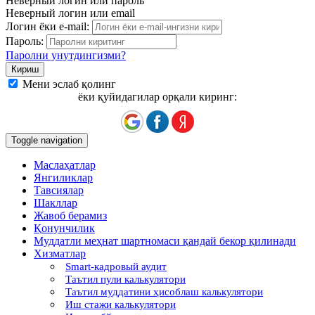
Неверный логин или пароль
Неверный логин или email
Логин ёки e-mail:
Пароль:
Паролни унутдингизми?
Мени эслаб қолинг
ёки қуйидагилар орқали киринг:
Toggle navigation
Маслаҳатлар
Янгиликлар
Тавсиялар
Шакллар
Жавоб берамиз
Қонунчилик
Муддатли меҳнат шартномаси қандай бекор қилинади
Хизматлар
Smart-кадровый аудит
Таътил пули калькулятори
Таътил муддатини ҳисоблаш калькулятори
Иш стажи калькулятори