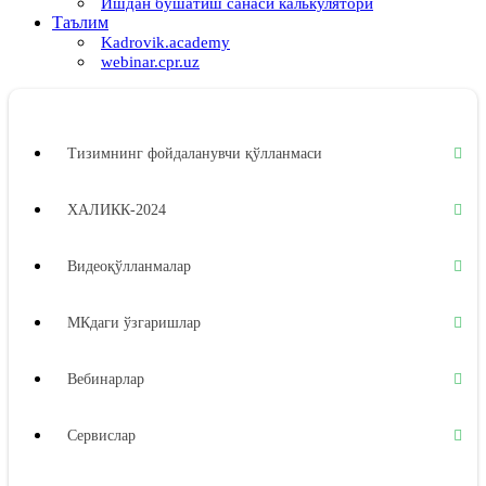
Ишдан бўшатиш санаси калькулятори
Таълим
Kadrovik.academy
webinar.cpr.uz
Тизимнинг фойдаланувчи қўлланмаси
ХАЛИКК-2024
Видеоқўлланмалар
МКдаги ўзгаришлар
Вебинарлар
Сервислар