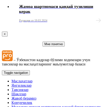
Жамоа шартномаси қандай тузилиши
керак
Редакция от 19.03.2024
×
Мне понятно
– Ўзбекистон кадрлар бўлими ходимлари учун
тавсиялар ва маслаҳатларнинг маълумотлар базаси
Toggle navigation
Маслаҳатлар
Янгиликлар
Тавсиялар
Шакллар
Жавоб берамиз
Қонунчилик
Муддатли меҳнат шартномаси қандай бекор қилинади