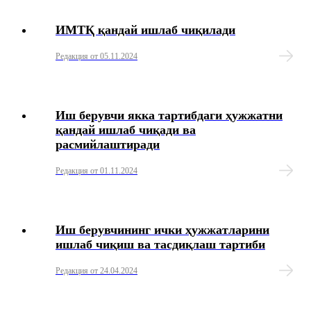
ИМТҚ қандай ишлаб чиқилади
HR
Редакция от 05.11.2024
Маълумотномалар
Иш берувчи якка тартибдаги ҳужжатни
қандай ишлаб чиқади ва
расмийлаштиради
Редакция от 01.11.2024
Иш берувчининг ички ҳужжатларини
ишлаб чиқиш ва тасдиқлаш тартиби
Редакция от 24.04.2024