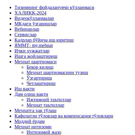
Тизимнинг фойдаланувчи қўлланмаси
ХАЛИКК-2024
Видеоқўлланмалар
МКдаги ўзгаришлар
Вебинарлар
Сервислар
Кадрлар бўйича иш юритиш
ЯММТ- my.mehnat
Ички ҳужжатлар
Ишга жойлаштириш
Меҳнат шартномаси
Бекор қилиш
Меҳнат шартномасини тузиш
Ўзгартириш
Четлаштириш
Иш вақти
Дам олиш вақти
Ижтимоий таътиллар
Меҳнат таътиллар
Меҳнатга ҳақ тўлаш
Кафолатли тўловлар ва компенсация тўловлари
Моддий ёрдам
Меҳнат интизоми
Интизомий жазо