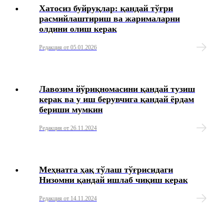
Хатосиз буйруқлар: қандай тўғри
Моддий ёрдам
расмийлаштириш ва жарималарни
олдини олиш керак
Меҳнат интизоми
Редакция от 05.01.2026
Моддий жавобгарлиги
Лавозим йўриқномасини қандай тузиш
Малакасини ошириш
керак ва у иш берувчига қандай ёрдам
бериши мумкин
Айрим тоифаси
Редакция от 26.11.2024
Тиббиёт
Меҳнат низолари
Меҳнатга ҳақ тўлаш тўғрисидаги
Низомни қандай ишлаб чиқиш керак
ДМИ текшируви
Редакция от 14.11.2024
Меҳнатни муҳофаза қилиш