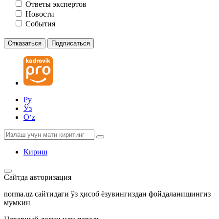
Ответы экспертов
Новости
События
Отказаться
Подписаться
Ру
Ўз
Oʻz
Кириш
Сайтда авторизация
norma.uz сайтидаги ўз ҳисоб ёзувингиздан фойдаланишингиз
мумкин