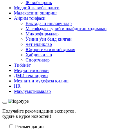
Жавобгарлик
Моддий жавобгарлиги
Малакасини ошириш
Айрим тоифаси
Вахтадаги ишловчилар
Масофадан туриб ишлайдиган ходимлар
Микрофирмалар
Ўзини ўзи банд қилган
Чет елликлар
Юқори ижтимоий ҳимоя
Ҳайдовчилар
Спортчилар
Тиббиёт
Меҳнат низолари
ДМИ текшируви
Меҳнатни муҳофаза қилиш
HR
Маълумотномалар
Получайте рекомендации экспертов,
будьте в курсе новостей!
Рекомендации