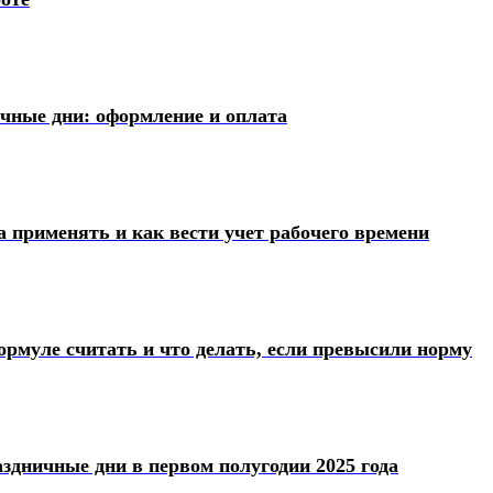
ичные дни: оформление и оплата
а применять и как вести учет рабочего времени
ормуле считать и что делать, если превысили норму
здничные дни в первом полугодии 2025 года