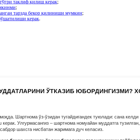
тўғри таклиф қилиш керак
;
умкинми
;
ланган тарзда бекор қилиниши мумкин
;
бўшатилиши керак
.
УДДАТЛАРИНИ ЎТКАЗИБ ЮБОРДИНГИЗМИ? 
оқда. Шартнома ўз-ўзидан тугайдигандек туюлади: сана келди 
ерак. Улгурмасангиз – шартнома номуайан муддатга тузилган, 
нсабдор шахсга нисбатан жаримага дуч келасиз.