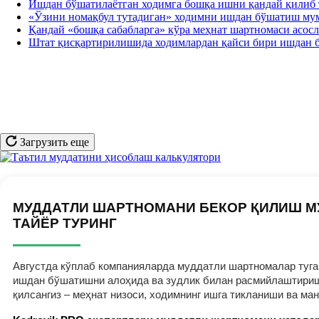
Ишдан бўшатилаётган ходимга бошқа ишни қандай қилиб 
«Ўзини номақбул тутадиган» ходимни ишдан бўшатиш м
Қандай «бошқа сабабларга» кўра меҳнат шартномаси асос
Штат қисқартирилишида ходимлардан қайси бири ишдан 
Загрузить еще
МУДДАТЛИ ШАРТНОМАНИ БЕКОР ҚИЛИШ М
ТАЙЁР ТУРИНГ
Августда кўплаб компанияларда муддатли шартномалар тугам
ишдан бўшатишни алоҳида ва зудлик билан расмийлаштириш к
қилсангиз – меҳнат низоси, ходимнинг ишга тикланиши ва ма