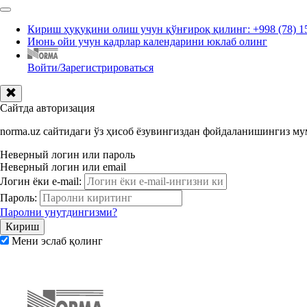
Кириш ҳуқуқини олиш учун қўнғироқ қилинг: +998 (78) 1
Июнь ойи учун кадрлар календарини юклаб олинг
Войти/Зарегистрироваться
Сайтда авторизация
norma.uz сайтидаги ўз ҳисоб ёзувингиздан фойдаланишингиз м
Неверный логин или пароль
Неверный логин или email
Логин ёки e-mail:
Пароль:
Паролни унутдингизми?
Мени эслаб қолинг