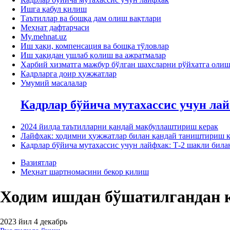
Ишга қабул қилиш
Таътиллар ва бошқа дам олиш вақтлари
Меҳнат дафтарчаси
My.mehnat.uz
Иш ҳақи, компенсация ва бошқа тўловлар
Иш ҳақидан ушлаб қолиш ва ажратмалар
Ҳарбий хизматга мажбур бўлган шахсларни рўйхатга оли
Кадрларга доир ҳужжатлар
Умумий масалалар
Кадрлар бўйича мутахассис учун ла
2024 йилда таътилларни қандай мақбуллаштириш керак
Лайфхак: ходимни ҳужжатлар билан қандай таништириш к
Кадрлар бўйича мутахассис учун лайфхак: Т-2 шакли би
Вазиятлар
Меҳнат шартномасини бекор қилиш
Ходим ишдан бўшатилгандан 
2023 йил 4 декабрь