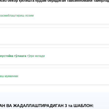
сиз бекор қилишга ёрдам берадиган тавсияномани тайёрла
 расмийлаштириш лозим
неустойка тўлашга
тўғри келади
лиш мумкинми
АН ВА ЖАДАЛЛАШТИРАДИГАН 3
та
ШАБЛОН: