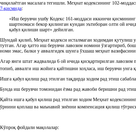
чиқилаётган масалага тегишли. Меҳнат кодексининг 102-моддас
7-қисмида
:
«Иш берувчи ушбу Кодекс 161-моддаси иккинчи қисминин
шартномаси бекор қилинган кундан эътиборан олти ой ичид
қабул қилиши шарт» дейилган.
Шундай қилиб, Меҳнат кодекси исталмаган ходимдан қутулиш 
тутган. Агар ҳатто иш берувчи лавозим номини ўзгартириб, бо
номи эмас, балки у аввалгидек шунга ўхшаш меҳнат вазифасин
Агар янги штат жадвалида 6 ой ичида қисқартирилган лавозим 
топиб, аввалги иш жойига қайтишни хоҳласа, иш берувчи унга 
Ишга қабул қилиш рад этилган тақдирда ходим рад этиш сабабла
Бунда иш берувчи томонидан ёзма рад жавоби беришни рад эти
Қайта ишга қабул қилиш рад этилган ходим Меҳнат кодексинин
ўрнини қоплаш ва маънавий зиённи компенсация қилиш тўғрис
Кўпроқ фойдали мақолалар: