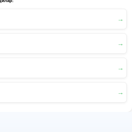
дилар:
→
→
→
→