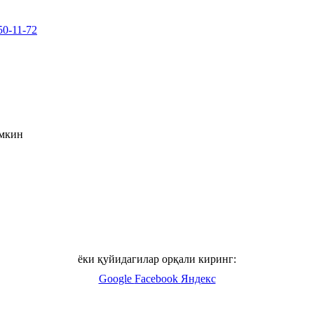
50-11-72
умкин
ёки қуйидагилар орқали киринг:
Google
Facebook
Яндекс