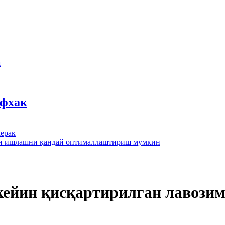
ш
йфхак
ерак
лан ишлашни қандай оптималлаштириш мумкин
кейин қисқартирилган лавози