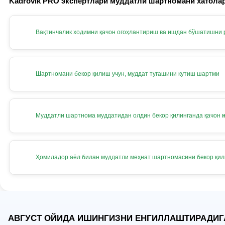
Kadrovik PRO экспертлари муддатли шартномани хатолар
Вақтинчалик ходимни қачон огоҳлантириш ва ишдан бўшатишни
Шартномани бекор қилиш учун, муддат тугашини кутиш шартми
Муддатли шартнома муддатидан олдин бекор қилинганда қачон
Ҳомиладор аёл билан муддатли меҳнат шартномасини бекор қи
АВГУСТ ОЙИДА ИШИНГИЗНИ ЕНГИЛЛАШТИРАДИГ