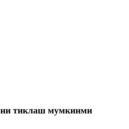
мни тиклаш мумкинми