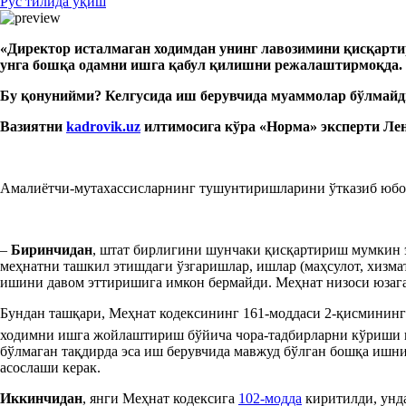
Рус тилида ўқиш
«
Д
иректор исталмаган ходимдан
унинг
лавозимини қисқарти
унга бошқа одамни ишга қабул қилишни режалаштирмоқда.
Бу қонунийми? Кел
гуси
да иш берувчида муаммолар бўл
м
а
й
д
Вазиятни
kadrovik.uz
илтимосига кўра
«
Норма
»
эксперт
и Л
Амалиётчи-мутахассисларнинг тушунтиришларини ўтказиб юб
–
Биринчидан
, штат бирлигини шунчаки қисқартириш мумкин 
меҳнатни ташкил этишдаги ўзгаришлар, ишлар (маҳсулот, хизма
ишини давом эттиришига имкон бермайди. Меҳнат низоси юзага
Бундан ташқари, Меҳнат кодексининг 161-моддаси 2-қисминин
ходимни ишга жойлаштириш бўйича чора-тадбирларни кўриши
бўлмаган тақдирда эса иш берувчида мавжуд бўлган бошқа ишни
асослаши керак.
Иккинчидан
, янги Меҳнат кодексига
102-модда
киритилди, унда