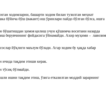
инган ходимларни, башарти ходим билан тузилган меҳнат
ака бўйича бўш (вакант) иш ўринлари пайдо бўлган бўлса, ишга
н бўшатишдан ҳимоя қилиш учун қўшимча воситани назарда
бу иш берувчининг фойдасига ўйнамайди. Ахир муҳими – лавозим
ослар йўқлиги маълум бўлади. Агар ходим бу ҳақда хабар
н ичида тақдим этиши керак.
н тўсиқ бўлмайди.
шли ишни тақдим этиш, ўзига етказилган моддий зарарнинг