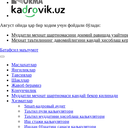
Август ойида ҳар бир ходим учун фойдали бўлади:
Муддатли меҳнат шартномасини доимий равишда узайти
Меҳнат таътилининг давомийлигини қандай ҳисоблаш ке
Батафсил маълумот
Маслаҳатлар
Янгиликлар
Тавсиялар
Шакллар
Жавоб берамиз
Қонунчилик
Муддатли меҳнат шартномаси қандай бекор қилинади
Хизматлар
Smart-кадровый аудит
Таътил пули калькулятори
Таътил муддатини ҳисоблаш калькулятори
Иш стажи калькулятори
Ишдан бўшатиш санаси калькулятори