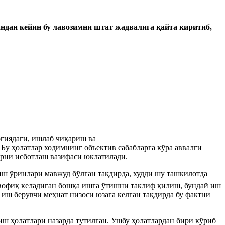
андан
кейин
бу лавозимни
штат жадвалига қайта киритиб,
гиядаги, ишлаб чиқариш ва
Бу ҳолатлар ходимнинг объектив сабабларга кўра аввалги
арни исботлаш вазифаси юклатилади.
ш ўринлари мавжуд бўлган тақдирда, худди шу ташкилотда
увофиқ келадиган бошқа ишга ўтишни таклиф қилиш, бундай иш
 иш берувчи меҳнат низоси юзага келган тақдирда бу фактни
ш ҳолатлари назарда тутилган. Ушбу ҳолатлардан бири кўриб