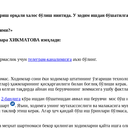
риш орқали халос бўлиш
ниятида
.
У ходим и
шдан бўшатилг
ими?»
енара ХИКМАТОВА
изоҳл
ади:
ормаслик учун
телеграм-каналимизга
аъзо бўлинг.
эмас. Ходимлар сони ёки ходимлар штатининг ўзгариши техноло
тлар) ҳажмларининг қисқарганлиги билан боғлиқ бўлиши керак. 
 келган тақдирда айнан иш берувчининг зиммасига ушбу фактл
г
2-бандига
кўра ишдан бўшатишдан аввал иш берувчи мос бўш и
 шарт
. Яъни, ходимга унинг мутахассислиги ва малакасига м
 таклиф этиш керак. Агар ҳеч қандай бўш иш ўринлари бўлмаса,
 меҳнат шартномаси бекор қилинган ходимларни қайта ишга оли