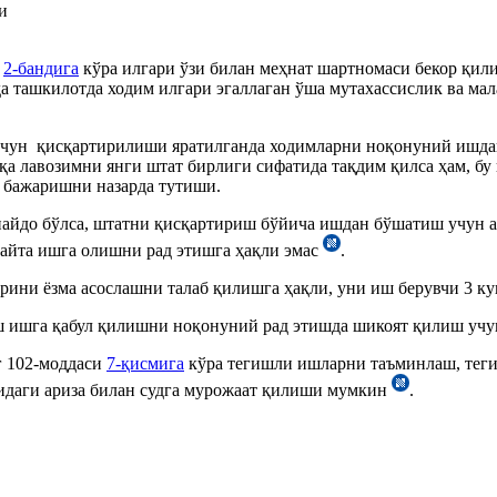
и
г
2-бандига
кўра илгари ўзи билан меҳнат шартномаси бекор қил
а ташкилотда ходим илгари эгаллаган ўша мутахассислик ва мал
учун қисқартирилиши яратилганда ходимларни ноқонуний ишда
шқа лавозимни янги штат бирлиги сифатида тақдим қилса ҳам, 
и бажаришни назарда тутиши.
пайдо бўлса, штатни қисқартириш бўйича ишдан бўшатиш учун ас
қайта ишга олишни рад этишга ҳақли эмас
.
рини ёзма асослашни талаб қилишга ҳақли, уни иш берувчи 3 ку
ш ишга қабул қилишни ноқонуний рад этишда шикоят қилиш учу
г 102-моддаси
7-қисмига
кўра тегишли ишларни таъминлаш, теги
идаги ариза билан судга мурожаат қилиши мумкин
.