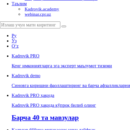
Таълим
Kadrovik.academy
webinar.cpr.uz
Ру
Ўз
Oʻz
Kadrovik
PRO
Кенг имкониятларга эга эксперт маълумот тизими
Kadrovik
demo
Синовга киришни фаоллаштиринг ва барча афзалликларни
Kadrovik PRO ҳақида
Kadrovik PRO ҳақида кўпроқ билиб олинг
Барча 40 та мавзулар
Кадрлар бўйича мутахассис учун лайфхак