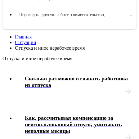
Перевод на другую работу, совместительство,
совмещение
Изменение условий труда
Главная
Ситуации
Отпуска и иное нерабочее время
Прекращение трудового договора
Отпуска и иное нерабочее время
Рабочее время
Сколько раз можно отзывать работника
Отпуска и иное нерабочее время
из отпуска
Оплата труда и иные выплаты
Отстранение от работы
Как, рассчитывая компенсацию за
неиспользованный отпуск, учитывать
неполные месяцы
Командировки