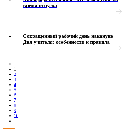
время отпуска
Сокращенный рабочий день накануне
Дня учителя: особенности и правила
1
2
3
4
5
6
7
8
9
10