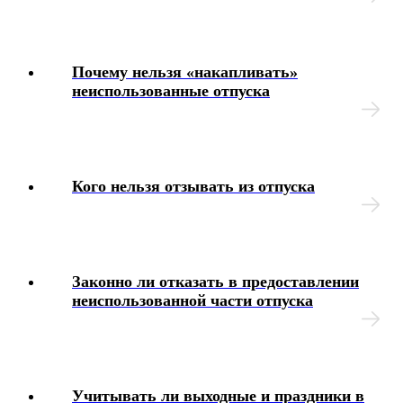
Удержания и отчисления из зарплаты
Почему нельзя «накапливать»
Дисциплинарные взыскания
неиспользованные отпуска
Материальная ответственность
Ответственность должностных лиц работодателя
Кого нельзя отзывать из отпуска
Страхование гражданской ответственности
работодателя
Охрана труда
Законно ли отказать в предоставлении
неиспользованной части отпуска
Социальное обеспечение
Учет военнообязанных
Учитывать ли выходные и праздники в