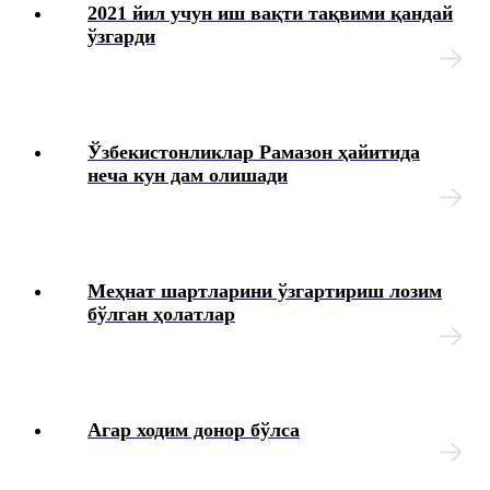
2021 йил учун иш вақти тақвими қандай
ўзгарди
Ўзбекистонликлар Рамазон ҳайитида
неча кун дам олишади
Меҳнат шартларини ўзгартириш лозим
бўлган ҳолатлар
Агар ходим донор бўлса