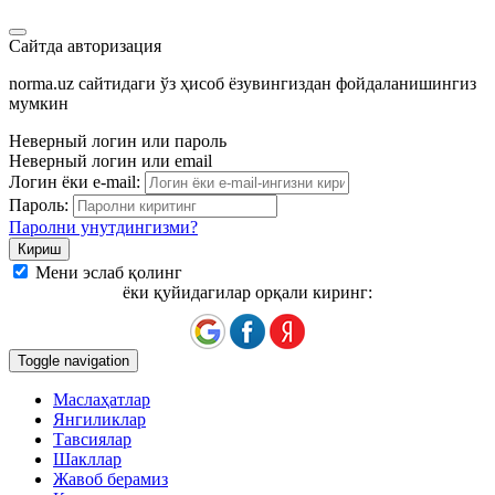
Сайтда авторизация
norma.uz сайтидаги ўз ҳисоб ёзувингиздан фойдаланишингиз
мумкин
Неверный логин или пароль
Неверный логин или email
Логин ёки e-mail:
Пароль:
Паролни унутдингизми?
Мени эслаб қолинг
ёки қуйидагилар орқали киринг:
Toggle navigation
Маслаҳатлар
Янгиликлар
Тавсиялар
Шакллар
Жавоб берамиз