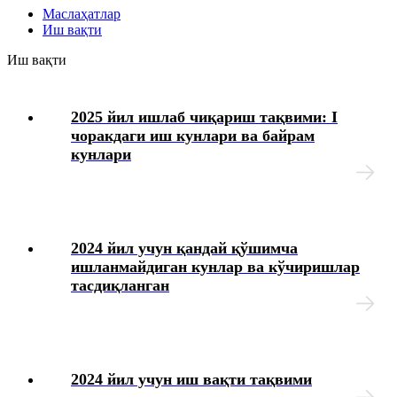
Маслаҳатлар
Иш вақти
Меҳнатга ҳақ тўлаш
Иш вақти
Бошқа ишга ўтиш
2025 йил ишлаб чиқариш тақвими: I
чоракдаги иш кунлари ва байрам
Ишга қабул қилиш
кунлари
Меҳнат шартномасини бекор қилиш
Ходимларнинг ижтимоий таъминоти
2024 йил учун қандай қўшимча
ишланмайдиган кунлар ва кўчиришлар
HR-менеджмент
тасдиқланган
Жамоа шартномаси
Иш берувчининг фуқаролик жавобгарлигини суғурта
2024 йил учун иш вақти тақвими
қилиш