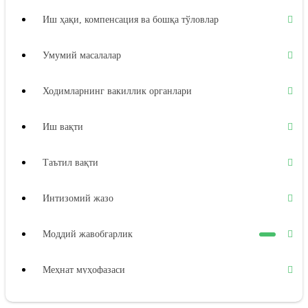
Иш ҳақи, компенсация ва бошқа тўловлар
Умумий масалалар
Ходимларнинг вакиллик органлари
Иш вақти
Таътил вақти
Интизомий жазо
Моддий жавобгарлик
Меҳнат муҳофазаси
Ижтимоий таъминот