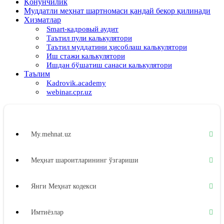
Қонунчилик
Муддатли меҳнат шартномаси қандай бекор қилинади
Хизматлар
Smart-кадровый аудит
Таътил пули калькулятори
Таътил муддатини ҳисоблаш калькулятори
Иш стажи калькулятори
Ишдан бўшатиш санаси калькулятори
Таълим
Kadrovik.academy
webinar.cpr.uz
My.mehnat.uz
Меҳнат шароитларининг ўзгариши
Янги Меҳнат кодекси
Имтиёзлар