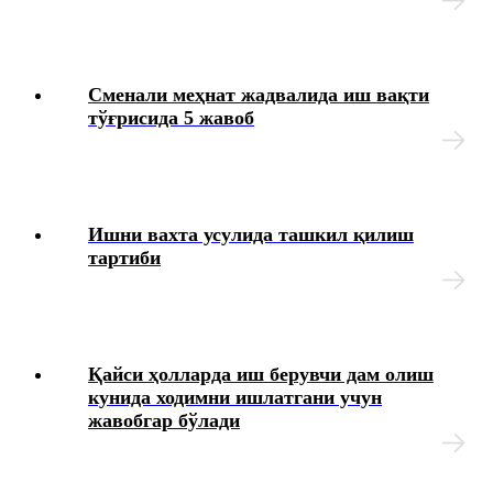
Иш ҳақидан ушлаб қолиш ва ажратмалар
Сменали меҳнат жадвалида иш вақти
Кадрларга доир ҳужжатлар
тўғрисида 5 жавоб
Карантин
Меҳнат дафтарчаси
Ишни вахта усулида ташкил қилиш
тартиби
Меҳнат низолари
Якка тартибдаги тадбиркор
Қайси ҳолларда иш берувчи дам олиш
ЯММТ
кунида ходимни ишлатгани учун
жавобгар бўлади
Ҳарбий хизматга мажбурларни рўйхатга олиш