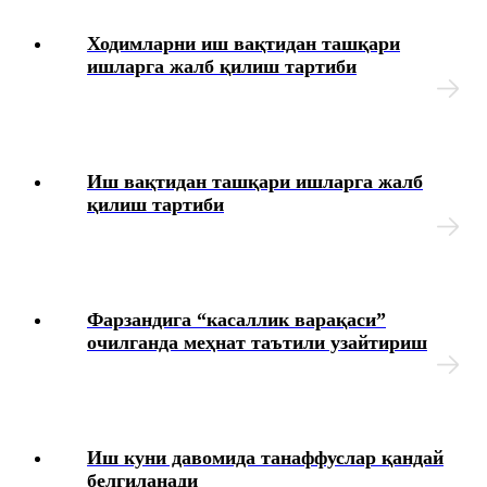
Ходимларни иш вақтидан ташқари
ишларга жалб қилиш тартиби
Иш вақтидан ташқари ишларга жалб
қилиш тартиби
Фарзандига “касаллик варақаси”
очилганда меҳнат таътили узайтириш
Иш куни давомида танаффуслар қандай
белгиланади