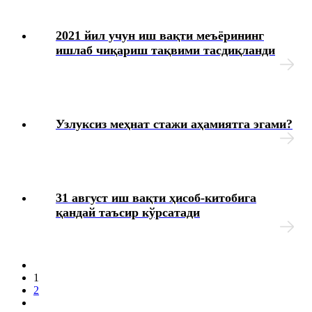
2021 йил учун иш вақти меъёрининг
ишлаб чиқариш тақвими тасдиқланди
Узлуксиз меҳнат стажи аҳамиятга эгами?
31 август иш вақти ҳисоб-китобига
қандай таъсир кўрсатади
1
2