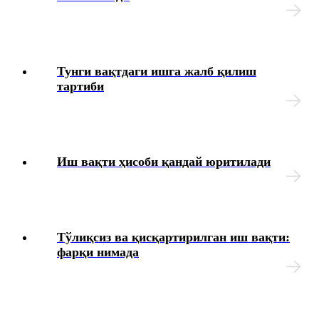
Тунги вақтдаги ишга жалб қилиш
тартиби
Иш вақти ҳисоби қандай юритилади
Тўлиқсиз ва қисқартирилган иш вақти:
фарқи нимада