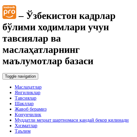
– Ўзбекистон кадрлар
бўлими ходимлари учун
тавсиялар ва
маслаҳатларнинг
маълумотлар базаси
Toggle navigation
Маслаҳатлар
Янгиликлар
Тавсиялар
Шакллар
Жавоб берамиз
Қонунчилик
Муддатли меҳнат шартномаси қандай бекор қилинади
Хизматлар
Таълим