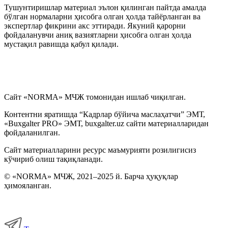
Тушунтиришлар материал эълон қилинган пайтда амалда
бўлган нормаларни ҳисобга олган ҳолда тайёрланган ва
экспертлар фикрини акс эттиради. Якуний қарорни
фойдаланувчи аниқ вазиятларни ҳисобга олган ҳолда
мустақил равишда қабул қилади.
Сайт «NORMA» МЧЖ томонидан ишлаб чиқилган.
Контентни яратишда “Кадрлар бўйича маслаҳатчи” ЭМТ,
«Buxgalter PRO» ЭМТ, buxgalter.uz сайти материалларидан
фойдаланилган.
Сайт материалларини ресурс маъмурияти розилигисиз
кўчириб олиш тақиқланади.
© «NORMA» МЧЖ, 2021–2025 й. Барча ҳуқуқлар
ҳимояланган.