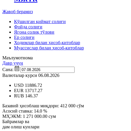
Жавоб берамиз
Қўшилган қиймат солиғи
Фойда солиғи
Ягона солиқ тўлови
Ер солиғи
Ходимлар билан ҳисоб-китоблар
Муассислар билан ҳисоб-китоблар
Маълумотнома
Давр учун
Сана:
Валюталар курси 06.08.2026
USD
11886.72
EUR
13717.27
RUB
146.37
Базавий ҳисоблаш миқдори:
412 000 сўм
Асосий ставка:
14.0 %
МҲЭКМ:
1 271 000.00 сум
Байрамлар ва
дам олиш кунлари