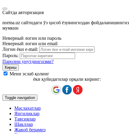
Сайтда авторизация
norma.uz сайтидаги ўз ҳисоб ёзувингиздан фойдаланишингиз
мумкин
Неверный логин или пароль
Неверный логин или email
Логин ёки e-mail:
Пароль:
Паролни унутдингизми?
Мени эслаб қолинг
ёки қуйидагилар орқали киринг:
Toggle navigation
Маслаҳатлар
Янгиликлар
Тавсиялар
Шакллар
Жавоб берамиз