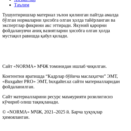
Таълим
Тушунтиришлар материал эълон қилинган пайтда амалда
бўлган нормаларни ҳисобга олган ҳолда тайёрланган ва
экспертлар фикрини акс эттиради. Якуний қарорни
фойдаланувчи аниқ вазиятларни ҳисобга олган ҳолда
мустақил равишда қабул қилади.
Сайт «NORMA» МЧЖ томонидан ишлаб чиқилган.
Контентни яратишда “Кадрлар бўйича маслаҳатчи” ЭМТ,
«Buxgalter PRO» ЭМТ, buxgalter.uz сайти материалларидан
фойдаланилган.
Сайт материалларини ресурс маъмурияти розилигисиз
кўчириб олиш тақиқланади.
© «NORMA» МЧЖ, 2021–2025 й. Барча ҳуқуқлар
ҳимояланган.