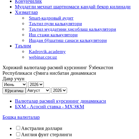
Қонунчилик
Муддатли меҳнат шартномаси қандай бекор қилинади
Хизматлар
Smart-кадровый аудит
Таътил пули калькулятори
Таътил муддатини ҳисоблаш калькулятори
Иш стажи калькулятори
Ишдан бўшатиш санаси калькулятори
Таълим
Kadrovik.academy
webinar.cpr.uz
Хорижий валюталар расмий курсининг Ўзбекистон
Республикаси сўмига нисбатан динамикаси
Давр учун
Валюталар расмий курсининг динамикаси
БҲМ - Асосий ставка - МҲЭКМ
Бошқа валюталар
Австралия доллари
Англия фунт стерлинги