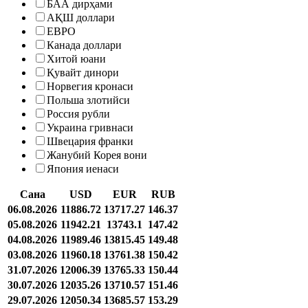
БАА дирҳами
АҚШ доллари
ЕВРО
Канада доллари
Хитой юани
Қувайт динори
Норвегия кронаси
Польша злотийси
Россия рубли
Украина гривнаси
Швецария франки
Жанубий Корея вони
Япония иенаси
Сана
USD
EUR
RUB
06.08.2026
11886.72
13717.27
146.37
05.08.2026
11942.21
13743.1
147.42
04.08.2026
11989.46
13815.45
149.48
03.08.2026
11960.18
13761.38
150.42
31.07.2026
12006.39
13765.33
150.44
30.07.2026
12035.26
13710.57
151.46
29.07.2026
12050.34
13685.57
153.29