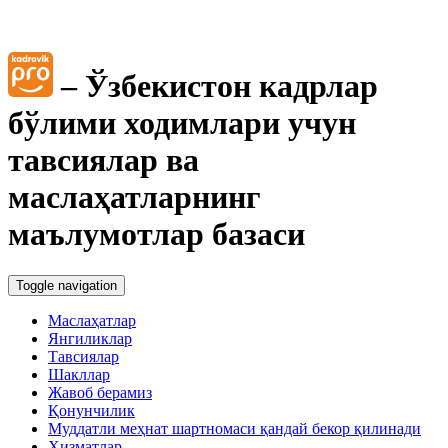
– Ўзбекистон кадрлар
бўлими ходимлари учун
тавсиялар ва
маслаҳатларнинг
маълумотлар базаси
Toggle navigation
Маслаҳатлар
Янгиликлар
Тавсиялар
Шакллар
Жавоб берамиз
Қонунчилик
Муддатли меҳнат шартномаси қандай бекор қилинади
Хизматлар