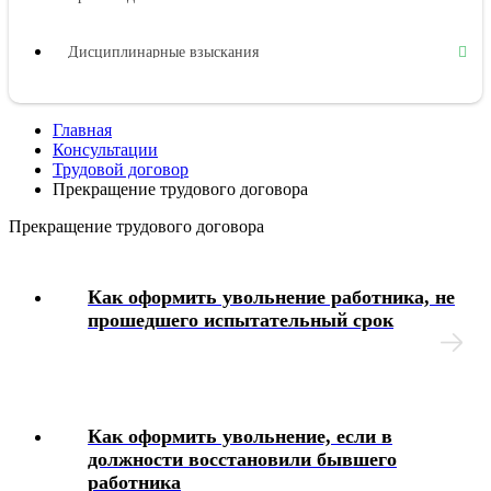
Дисциплинарные взыскания
Материальная ответственность
Главная
Консультации
Охрана труда
Трудовой договор
Прекращение трудового договора
Социальное обеспечение работников
Прекращение трудового договора
Как оформить увольнение работника, не
прошедшего испытательный срок
Как оформить увольнение, если в
должности восстановили бывшего
работника