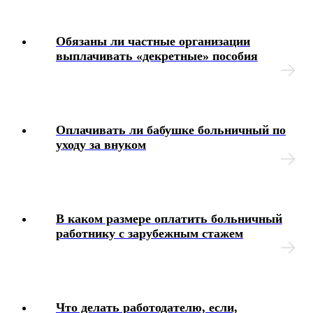
Удержания и отчисления из зарплаты
Обязаны ли частные организации
выплачивать «декретные» пособия
Дисциплинарные взыскания
Материальная ответственность
Оплачивать ли бабушке больничный по
Ответственность должностных лиц работодателя
уходу за внуком
Страхование гражданской ответственности
работодателя
Охрана труда
В каком размере оплатить больничный
работнику с зарубежным стажем
Социальное обеспечение
Учет военнообязанных
Что делать работодателю, если,