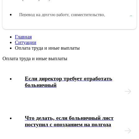
Перевод на другую работу, совместительство,
совмещение
Изменение условий труда
Главная
Ситуации
Оплата труда и иные выплаты
Прекращение трудового договора
Оплата труда и иные выплаты
Рабочее время
Если директор требует отработать
Отпуска и иное нерабочее время
больничный
Оплата труда и иные выплаты
Отстранение от работы
Что делать, если больничный лист
поступил с опозданием на полгода
Командировки