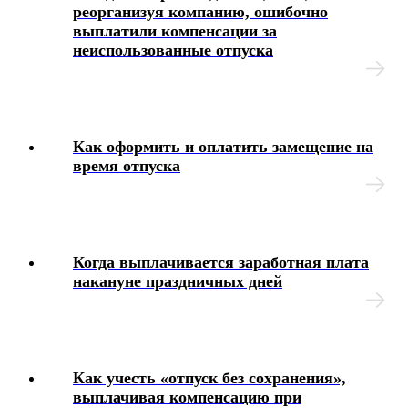
реорганизуя компанию, ошибочно
Судебная практика и трудовые споры
выплатили компенсации за
неиспользованные отпуска
Индивидуальные предприниматели
Ошибки, совершаемые работодателем, и порядок их
исправления
Как оформить и оплатить замещение на
время отпуска
Особенности отдельных форм трудовых отношений
Практика и стажировка
Когда выплачивается заработная плата
Кадровый учет в период карантина
накануне праздничных дней
Льготы
Как учесть «отпуск без сохранения»,
выплачивая компенсацию при