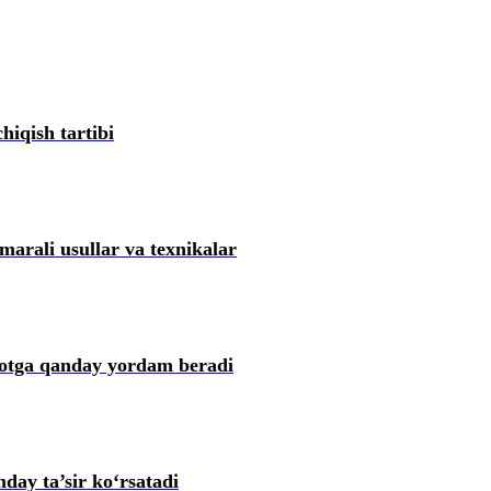
ni tuzatish toʻgʻrisidagi vaziyatlarning ma’lumotlar bazasi
hiqish tartibi
h toʻgʻrisidagi vaziyatlarning ma’lumotlar bazasi
motlar bazasi
marali usullar va teхnikalar
otlar bazasi
qotga qanday yordam beradi
gʻrisidagi vaziyatlarning ma’lumotlar bazasi
g ma’lumotlar bazasi
day ta’sir koʻrsatadi