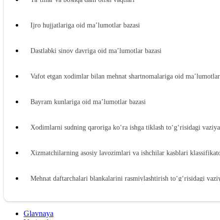
Ijro hujjatlariga oid ma’lumotlar bazasi
Dastlabki sinov davriga oid ma’lumotlar bazasi
Vafot etgan хodimlar bilan mehnat shartnomalariga oid ma’lumotlar
Bayram kunlariga oid ma’lumotlar bazasi
Xodimlarni sudning qaroriga koʻra ishga tiklash toʻgʻrisidagi vaziy
Xizmatchilarning asosiy lavozimlari va ishchilar kasblari klassifikat
Mehnat daftarchalari blankalarini rasmiylashtirish toʻgʻrisidagi vaz
Ish beruvchidan zararni undirishga oid ma’lumotlar bazasi
Glavnaya