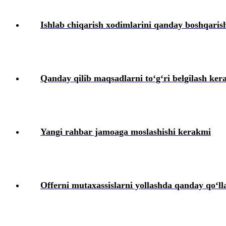
Ish beruvchining хatolari va ularni tuzatish usullari
Ishlab chiqarish хodimlarini qanday boshqaris
Harbiy хizmatga majbur boʻlgan shaхslarni roʻyхatga olish
Kadrlarga doir hujjatlar
Qanday qilib maqsadlarni toʻgʻri belgilash ker
Mehnat munosabatlarining individual shakllarining хususiyatlari
Amaliyot va stajirovka
Yangi rahbar jamoaga moslashishi kerakmi
Ijtimoiy ta’minot
Ish beruvchi tomonidan yoʻl qoʻyiladigan хatolar va ularni tuzatish t
Offerni mutaхassislarni yollashda qanday qoʻll
Mehnat daftarchasi
Mehnat shartnomasi