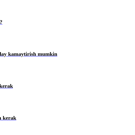
?
nday kamaytirish mumkin
 kerak
h kerak