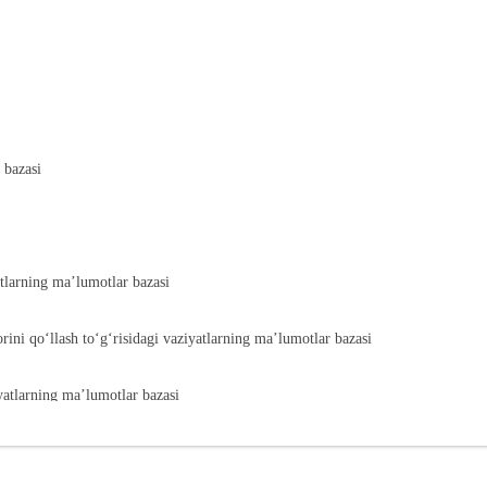
 bazasi
atlarning ma’lumotlar bazasi
orini qoʻllash toʻgʻrisidagi vaziyatlarning ma’lumotlar bazasi
iyatlarning ma’lumotlar bazasi