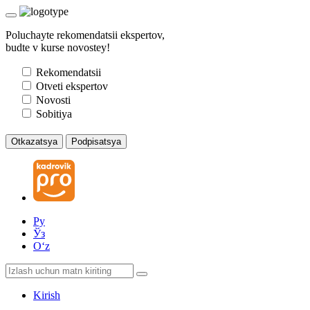
Poluchayte rekomendatsii ekspertov,
budte v kurse novostey!
Rekomendatsii
Otveti ekspertov
Novosti
Sobitiya
Otkazatsya
Podpisatsya
Ру
Ўз
Oʻz
Kirish