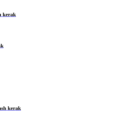
h kerak
ak
artibi
ash kerak