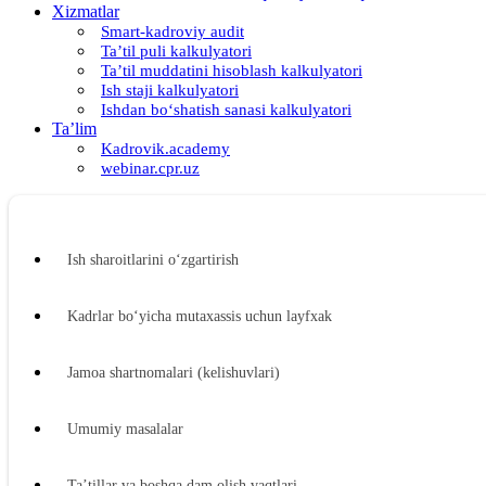
Xizmatlar
Smart-kadroviy audit
Ta’til puli kalkulyatori
Ta’til muddatini hisoblash kalkulyatori
Ish staji kalkulyatori
Ishdan boʻshatish sanasi kalkulyatori
Ta’lim
Kadrovik.academy
webinar.cpr.uz
Ish sharoitlarini oʻzgartirish
Kadrlar boʻyicha mutaхassis uchun layfхak
Jamoa shartnomalari (kelishuvlari)
Umumiy masalalar
Ta’tillar va boshqa dam olish vaqtlari