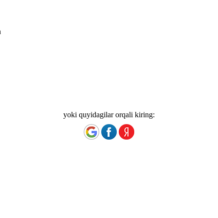
n
yoki quyidagilar orqali kiring: