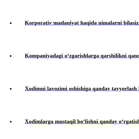
Xodimlarning ijtimoiy ta’minoti
Xizmat safarlari
Korporativ madaniyat haqida nimalarni bilasiz
Ishga qabul qilish
Mehnat sharoitlarining oʻzgarishi
Kompaniyadagi oʻzgarishlarga qarshilikni qa
Xodimlarni attestatsiyadan oʻtkazish
Kollektiv shartnomalar
Xodimni lavozimi oshishiga qanday tayyorlash
Mehnat muhofazasi
Intizomiy jazo
Xodimlarga mustaqil boʻlishni qanday oʻrgatis
Moddiy javobgarlik