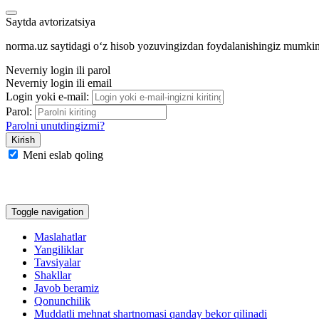
Saytda avtorizatsiya
norma.uz saytidagi oʻz hisob yozuvingizdan foydalanishingiz mumki
Neverniy login ili parol
Neverniy login ili email
Login yoki e-mail:
Parol:
Parolni unutdingizmi?
Meni eslab qoling
Google
Facebook
Yandeks
Toggle navigation
Maslahatlar
Yangiliklar
Tavsiyalar
Shakllar
Javob beramiz
Qonunchilik
Muddatli mehnat shartnomasi qanday bekor qilinadi