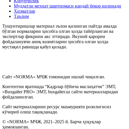
Қонунчилик
Муддатли меҳнат шартномаси қандай бекор қилинади
Хизматлар
Таълим
Тушунтиришлар материал эълон қилинган пайтда амалда
бўлган нормаларни ҳисобга олган ҳолда тайёрланган ва
экспертлар фикрини акс эттиради. Якуний қарорни
фойдаланувчи аниқ вазиятларни ҳисобга олган ҳолда
мустақил равишда қабул қилади.
Сайт «NORMA» МЧЖ томонидан ишлаб чиқилган.
Контентни яратишда “Кадрлар бўйича маслаҳатчи” ЭМТ,
«Buxgalter PRO» ЭМТ, buxgalter.uz сайти материалларидан
фойдаланилган.
Сайт материалларини ресурс маъмурияти розилигисиз
кўчириб олиш тақиқланади.
© «NORMA» МЧЖ, 2021–2025 й. Барча ҳуқуқлар
ҳимояланган.