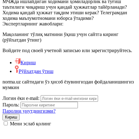
МЧЖда ишлайдиган ходимани ҳомиладорлик ва туғиш
таътилиги чиқариш учун қандай ҳужжатлар тайёрланади?
Ходима қандай ҳужжат тақдим этиши керак? Телеграмдан
Чет эллик шахсларни ишга жойлаштириш
ходима маълумотномани юборса ўтадими?
Экспертларнинг жавоблари:
Ходимларни аттестациядан ўтказиш
Мақоланинг тўлиқ матнини ўқиш учун сайтга киринг
(рўйхатдан ўтинг)
Меҳнат низолари
Войдите под своей учетной записью или зарегистрируйтесь.
Кириш
Кадрлар ишини юритиш
Рўйхатдан ўтиш
norma.uz сайтидаги ўз ҳисоб ёзувингиздан фойдаланишингиз
Меҳнат шартномасини ўзгартириш
мумкин
Логин ёки e-mail:
Меҳнатга оид муносабатларни бекор қилиш
Пароль:
Паролни унутдингизми?
Ишга қабул қилиш
Мени эслаб қолинг