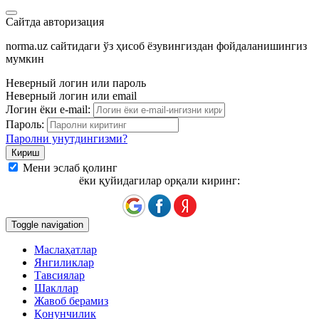
Сайтда авторизация
norma.uz сайтидаги ўз ҳисоб ёзувингиздан фойдаланишингиз
мумкин
Неверный логин или пароль
Неверный логин или email
Логин ёки e-mail:
Пароль:
Паролни унутдингизми?
Мени эслаб қолинг
ёки қуйидагилар орқали киринг:
Toggle navigation
Маслаҳатлар
Янгиликлар
Тавсиялар
Шакллар
Жавоб берамиз
Қонунчилик