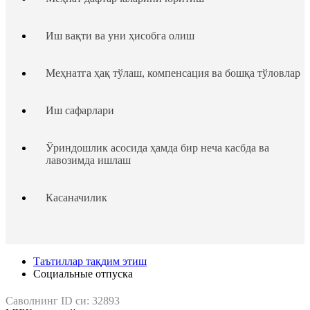
Иш вақти ва уни ҳисобга олиш
Меҳнатга ҳақ тўлаш, компенсация ва бошқа тўловлар
Иш сафарлари
Ўриндошлик асосида ҳамда бир неча касбда ва
лавозимда ишлаш
Касаначилик
Таътиллар тақдим этиш
Таътиллар тақдим этиш
Ходим ва иш берувчининг жавобгарлиги
Cоциальные отпуска
Саволнинг ID си:
32893
Ходимлар ҳуқуқларининг кафолатлари