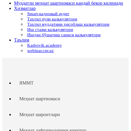
Муддатли меҳнат шартномаси қандай бекор қилинади
Хизматлар
Smart-кадровый аудит
Таътил пули калькулятори
Таътил муддатини ҳисоблаш калькулятори
Иш стажи калькулятори
Ишдан бўшатиш санаси калькулятори
Таълим
Kadrovik.academy
webinar.cpr.uz
ЯММТ
Меҳнат шартномаси
Меҳнат шароитлари
Меҳнат дафтарчаларини юритиш