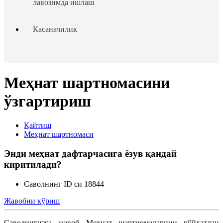
лавозимда ишлаш
Касаначилик
Таътиллар тақдим этиш
Меҳнат шартномасини
Ходим ва иш берувчининг жавобгарлиги
ўзгартириш
Ходимлар ҳуқуқларининг кафолатлари
Қайтиш
Меҳнат шартномаси
Чет эллик шахсларни ишга жойлаштириш
Энди меҳнат дафтарчасига ёзув қандай
киритилади?
Ходимларни аттестациядан ўтказиш
Саволнинг ID си 18844
Меҳнат низолари
Жавобни кўриш
Кадрлар ишини юритиш
Саволингизга жавоб Меҳнат шартномаларини рўйхатдан