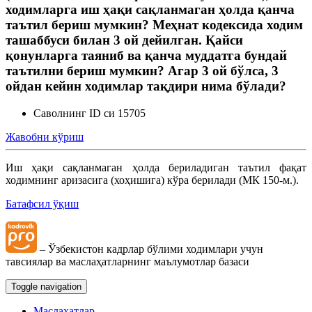
ходимларга иш ҳақи сақланмаган ҳолда қанча
таътил бериш мумкин? Меҳнат кодексида ходим
ташаббуси билан 3 ой дейилган. Қайси
қонунларга таяниб ва қанча муддатга бундай
таътилни бериш мумкин? Агар 3 ой бўлса, 3
ойдан кейин ходимлар тақдири нима бўлади?
Саволнинг ID си 15705
Жавобни кўриш
Иш ҳақи сақланмаган ҳолда бериладиган таътил фақат
ходимнинг аризасига (хоҳишига) кўра берилади (МК 150-м.).
Батафсил ўқиш
– Ўзбекистон кадрлар бўлими ходимлари учун
тавсиялар ва маслаҳатларнинг маълумотлар базаси
Toggle navigation
Маслаҳатлар