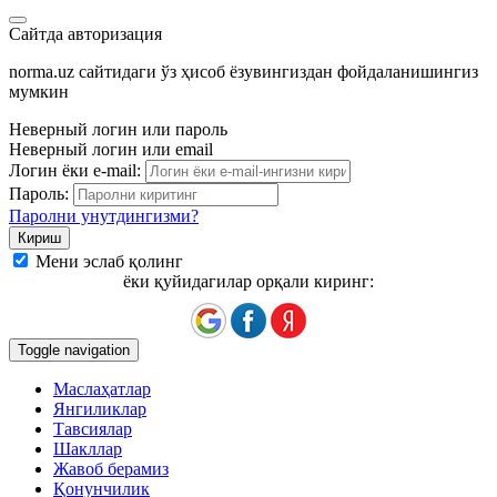
Сайтда авторизация
norma.uz сайтидаги ўз ҳисоб ёзувингиздан фойдаланишингиз
мумкин
Неверный логин или пароль
Неверный логин или email
Логин ёки e-mail:
Пароль:
Паролни унутдингизми?
Мени эслаб қолинг
ёки қуйидагилар орқали киринг:
Toggle navigation
Маслаҳатлар
Янгиликлар
Тавсиялар
Шакллар
Жавоб берамиз
Қонунчилик