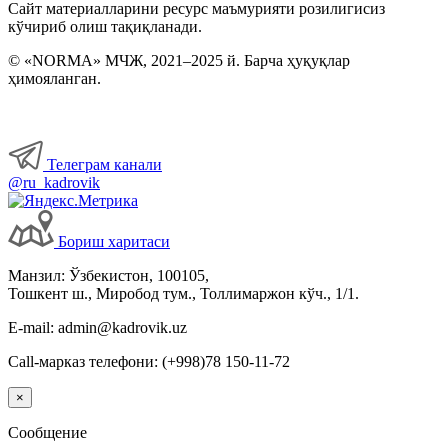
Сайт материалларини ресурс маъмурияти розилигисиз
кўчириб олиш тақиқланади.
© «NORMA» МЧЖ, 2021–2025 й. Барча ҳуқуқлар
ҳимояланган.
Телеграм канали
@ru_kadrovik
Бориш харитаси
Манзил: Ўзбекистон, 100105,
Тошкент ш., Миробод тум., Толлимаржон кўч., 1/1.
E-mail: admin@kadrovik.uz
Call-марказ телефони: (+998)78 150-11-72
×
Сообщение