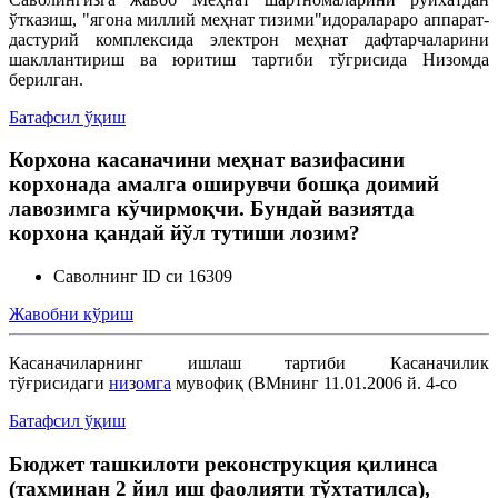
ўтказиш, "ягона миллий меҳнат тизими"идоралараро аппарат-
дастурий комплексида электрон меҳнат дафтарчаларини
Меҳнат шартномасини ўзгартириш
шакллантириш ва юритиш тартиби тўгрисида Низомда
берилган.
Меҳнатга оид муносабатларни бекор қилиш
Батафсил ўқиш
Корхона касаначини меҳнат вазифасини
Ишга қабул қилиш
корхонада амалга оширувчи бошқа доимий
лавозимга кўчирмоқчи. Бундай вазиятда
корхона қандай йўл тутиши лозим?
Саволнинг ID си 16309
Жавобни кўриш
Касаначиларнинг ишлаш тартиби Касаначилик
тўғрисидаги
ни
з
омга
мувофиқ (ВМнинг 11.01.2006 й. 4-со
Батафсил ўқиш
Бюджет ташкилоти реконструкция қилинса
(тахминан 2 йил иш фаолияти тўхтатилса),