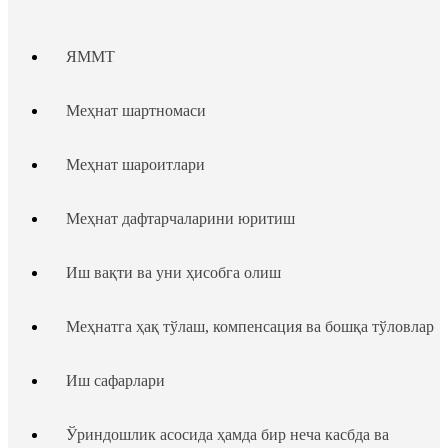
ЯММТ
Меҳнат шартномаси
Меҳнат шароитлари
Меҳнат дафтарчаларини юритиш
Иш вақти ва уни ҳисобга олиш
Меҳнатга ҳақ тўлаш, компенсация ва бошқа тўловлар
Иш сафарлари
Ўриндошлик асосида ҳамда бир неча касбда ва