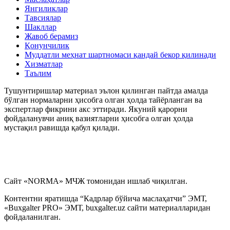
Янгиликлар
Тавсиялар
Шакллар
Жавоб берамиз
Қонунчилик
Муддатли меҳнат шартномаси қандай бекор қилинади
Хизматлар
Таълим
Тушунтиришлар материал эълон қилинган пайтда амалда
бўлган нормаларни ҳисобга олган ҳолда тайёрланган ва
экспертлар фикрини акс эттиради. Якуний қарорни
фойдаланувчи аниқ вазиятларни ҳисобга олган ҳолда
мустақил равишда қабул қилади.
Сайт «NORMA» МЧЖ томонидан ишлаб чиқилган.
Контентни яратишда “Кадрлар бўйича маслаҳатчи” ЭМТ,
«Buxgalter PRO» ЭМТ, buxgalter.uz сайти материалларидан
фойдаланилган.