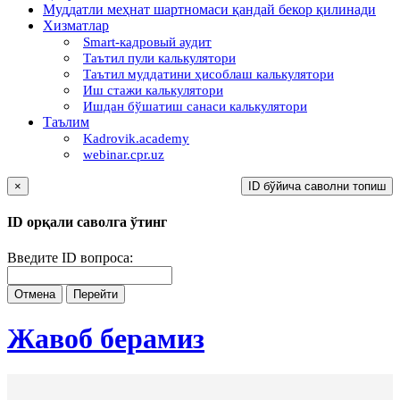
Муддатли меҳнат шартномаси қандай бекор қилинади
Хизматлар
Smart-кадровый аудит
Таътил пули калькулятори
Таътил муддатини ҳисоблаш калькулятори
Иш стажи калькулятори
Ишдан бўшатиш санаси калькулятори
Таълим
Kadrovik.academy
webinar.cpr.uz
×
ID бўйича саволни топиш
ID орқали саволга ўтинг
Введите ID вопроса:
Отмена
Перейти
Жавоб берамиз