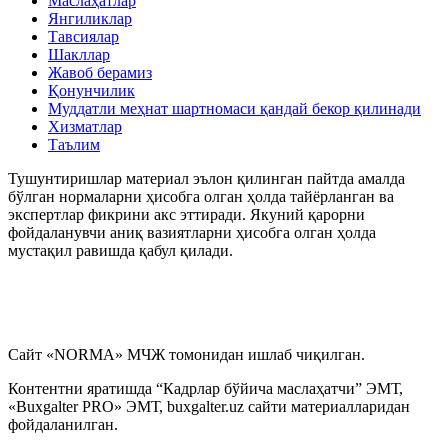
Маслаҳатлар
Янгиликлар
Тавсиялар
Шакллар
Жавоб берамиз
Қонунчилик
Муддатли меҳнат шартномаси қандай бекор қилинади
Хизматлар
Таълим
Тушунтиришлар материал эълон қилинган пайтда амалда
бўлган нормаларни ҳисобга олган ҳолда тайёрланган ва
экспертлар фикрини акс эттиради. Якуний қарорни
фойдаланувчи аниқ вазиятларни ҳисобга олган ҳолда
мустақил равишда қабул қилади.
Сайт «NORMA» МЧЖ томонидан ишлаб чиқилган.
Контентни яратишда “Кадрлар бўйича маслаҳатчи” ЭМТ,
«Buxgalter PRO» ЭМТ, buxgalter.uz сайти материалларидан
фойдаланилган.