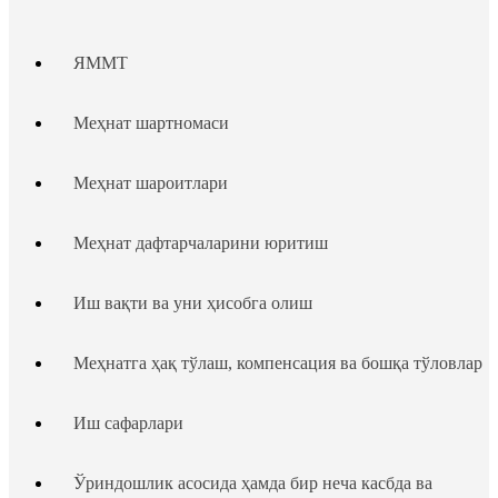
ЯММТ
Меҳнат шартномаси
Меҳнат шароитлари
Меҳнат дафтарчаларини юритиш
Иш вақти ва уни ҳисобга олиш
Меҳнатга ҳақ тўлаш, компенсация ва бошқа тўловлар
Иш сафарлари
Ўриндошлик асосида ҳамда бир неча касбда ва