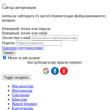
Сайтда авторизация
norma.uz сайтидаги ўз ҳисоб ёзувингиздан фойдаланишингиз
мумкин
Неверный логин или пароль
Неверный логин или email
Логин ёки e-mail:
Пароль:
Паролни унутдингизми?
Мени эслаб қолинг
ёки қуйидагилар орқали киринг:
Toggle navigation
Маслаҳатлар
Янгиликлар
Тавсиялар
Шакллар
Жавоб берамиз
Қонунчилик