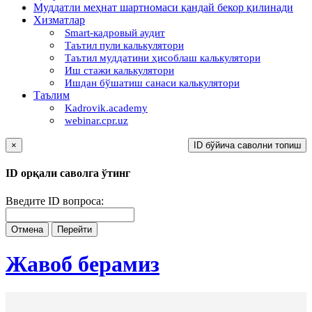
Муддатли меҳнат шартномаси қандай бекор қилинади
Хизматлар
Smart-кадровый аудит
Таътил пули калькулятори
Таътил муддатини ҳисоблаш калькулятори
Иш стажи калькулятори
Ишдан бўшатиш санаси калькулятори
Таълим
Kadrovik.academy
webinar.cpr.uz
×
ID бўйича саволни топиш
ID орқали саволга ўтинг
Введите ID вопроса:
Отмена
Перейти
Жавоб берамиз