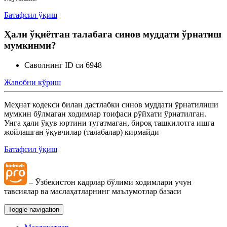
Батафсил ўқиш
Меҳнат шартномасини ўзгартириш
Ҳали ўқиётган талабага синов муддати ўрнатиш
мумкинми?
Меҳнатга оид муносабатларни бекор қилиш
Саволнинг ID си 6948
Ишга қабул қилиш
Жавобни кўриш
Меҳнат кодекси билан дастлабки синов муддати ўрнатилиши
мумкин бўлмаган ходимлар тоифаси рўйхати ўрнатилган.
Унга ҳали ўқув юртини тугатмаган, бироқ ташкилотга ишга
жойлашган ўқувчилар (талабалар) кирмайди
Батафсил ўқиш
– Ўзбекистон кадрлар бўлими ходимлари учун
тавсиялар ва маслаҳатларнинг маълумотлар базаси
Toggle navigation