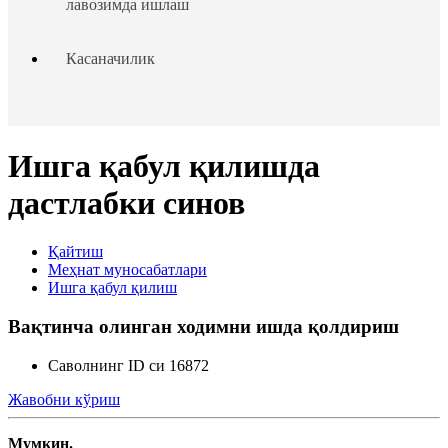
лавозимда ишлаш
Касаначилик
Таътиллар тақдим этиш
Ишга қабул қилишда
Ходим ва иш берувчининг жавобгарлиги
дастлабки синов
Ходимлар ҳуқуқларининг кафолатлари
Қайтиш
Меҳнат муносабатлари
Чет эллик шахсларни ишга жойлаштириш
Ишга қабул қилиш
Вақтинча олинган ходимни ишда қолдириш
Ходимларни аттестациядан ўтказиш
Саволнинг ID си 16872
Меҳнат низолари
Жавобни кўриш
Кадрлар ишини юритиш
Мумкин.