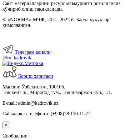
Сайт материалларини ресурс маъмурияти розилигисиз
кўчириб олиш тақиқланади.
© «NORMA» МЧЖ, 2021–2025 й. Барча ҳуқуқлар
ҳимояланган.
Телеграм канали
@ru_kadrovik
Бориш харитаси
Манзил: Ўзбекистон, 100105,
Тошкент ш., Миробод тум., Толлимаржон кўч., 1/1.
E-mail: admin@kadrovik.uz
Call-марказ телефони: (+998)78 150-11-72
×
Сообщение