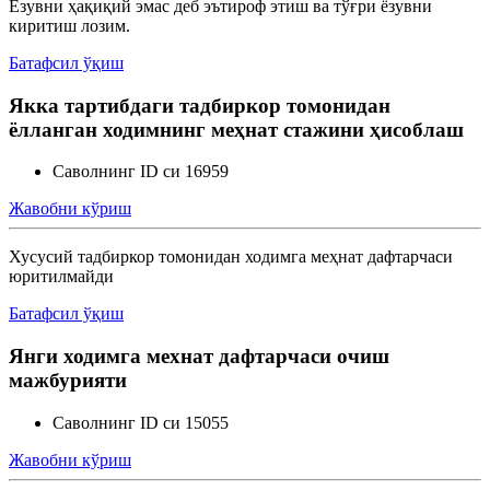
Ёзувни ҳақиқий эмас деб эътироф этиш ва тўғри ёзувни
киритиш лозим.
Батафсил ўқиш
Якка тартибдаги тадбиркор томонидан
ёлланган ходимнинг меҳнат стажини ҳисоблаш
Саволнинг ID си 16959
Жавобни кўриш
Хусусий тадбиркор томонидан ходимга меҳнат дафтарчаси
юритилмайди
Батафсил ўқиш
Янги ходимга мехнат дафтарчаси очиш
мажбурияти
Саволнинг ID си 15055
Жавобни кўриш