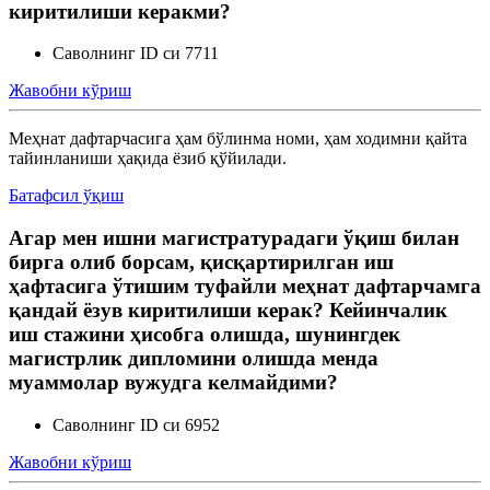
киритилиши керакми?
Саволнинг ID си 7711
Жавобни кўриш
Меҳнат дафтарчасига ҳам бўлинма номи, ҳам ходимни қайта
тайинланиши ҳақида ёзиб қўйилади.
Батафсил ўқиш
Агар мен ишни магистратурадаги ўқиш билан
бирга олиб борсам, қисқартирилган иш
ҳафтасига ўтишим туфайли меҳнат дафтарчамга
қандай ёзув киритилиши керак? Кейинчалик
иш стажини ҳисобга олишда, шунингдек
магистрлик дипломини олишда менда
муаммолар вужудга келмайдими?
Саволнинг ID си 6952
Жавобни кўриш