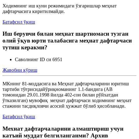
Ходимнинг иш куни режимидаги ўзгаришлар меҳнат
дафтарчасига киритилмайди.
Батафсил ўқиш
Иш берувчи билан меҳнат шартномаси тузган
олий ўқув юрти талабасига меҳнат дафтарчаси
тутиш керакми?
Саволнинг ID си 6951
Жавобни кўриш
МКнинг 81-моддасига ва Меҳнат дафтарчаларини юритиш
тартиби тўғрисидайўриқноманинг 1.1-бандига (АВ
томонидан 29.01.1998 йилда 402-сон билан рўйхатдан
ўтказилган) мувофиқ меҳнат дафтарчаси ходимнинг меҳнат
стажини тасдиқловчи асосий ҳужжат бўлиб ҳисобланади.
Батафсил ўқиш
Мехнат дафтарчаларини алмаштириш учун
катъий муддат белгиланганми? Архив