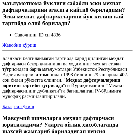
маълумотнома йуклиги сабабли эски мехнат
дафтарчаларини эгасига кайтиб бериладими?
Эски мехнат дафтарчаларини йук килиш кай
тартибда олиб борилади?
Саволнинг ID си 4836
Жавобни кўриш
Бланкаси белгиланмаган тартибда харид қилинган меҳнат
дафтарчаси бекор қилиниши ва ходимнинг меҳнат стажи
тўғрисидаги барча маълумотлари Ўзбекистон Республикаси
Адлия вазирлиги томонидан 1998 йилнинг 29 январида 402-
сон билан рўйхатга олинган, "
Меҳнат дафтарчаларини
юритиш тартиби тўғрисида
"ги Йўриқноманинг “Меҳнат
дафтарчасининг дубликати”га бағишланган IV-бўлимига
мувофиқ расмийлаштирилади.
Батафсил ўқиш
Мавсумий ишчиларга меҳнат дафтарчаси
юритиладими? Уларга ойлик ҳисоблаганда
шахсий жамғариб бориладиган пенсия