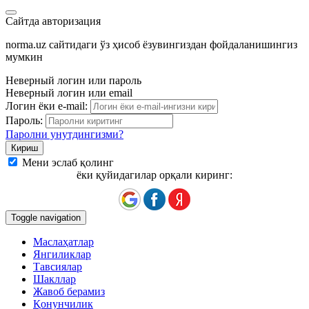
Сайтда авторизация
norma.uz сайтидаги ўз ҳисоб ёзувингиздан фойдаланишингиз
мумкин
Неверный логин или пароль
Неверный логин или email
Логин ёки e-mail:
Пароль:
Паролни унутдингизми?
Мени эслаб қолинг
ёки қуйидагилар орқали киринг:
Toggle navigation
Маслаҳатлар
Янгиликлар
Тавсиялар
Шакллар
Жавоб берамиз
Қонунчилик