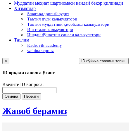
Муддатли меҳнат шартномаси қандай бекор қилинади
Хизматлар
Smart-кадровый аудит
Таътил пули калькулятори
Таътил муддатини ҳисоблаш калькулятори
Иш стажи калькулятори
Ишдан бўшатиш санаси калькулятори
Таълим
Kadrovik.academy
webinar.cpr.uz
×
ID бўйича саволни топиш
ID орқали саволга ўтинг
Введите ID вопроса:
Отмена
Перейти
Жавоб берамиз