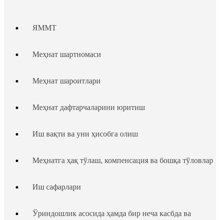
ЯММТ
Меҳнат шартномаси
Меҳнат шароитлари
Меҳнат дафтарчаларини юритиш
Иш вақти ва уни ҳисобга олиш
Меҳнатга ҳақ тўлаш, компенсация ва бошқа тўловлар
Иш сафарлари
Ўриндошлик асосида ҳамда бир неча касбда ва