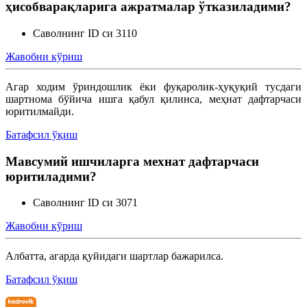
ҳисобварақларига ажратмалар ўтказиладими?
Саволнинг ID си 3110
Жавобни кўриш
Агар ходим ўриндошлик ёки фуқаролик-ҳуқуқий тусдаги
шартнома бўйича ишга қабул қилинса, меҳнат дафтарчаси
юритилмайди.
Батафсил ўқиш
Мавсумий ишчиларга мехнат дафтарчаси
юритиладими?
Саволнинг ID си 3071
Жавобни кўриш
Албатта, агарда қуйидаги шартлар бажарилса.
Батафсил ўқиш