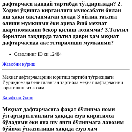
дафтарчаси қандай тартибда тўлдирилади? 2.
Ходим ўқишга кирганлиги муносабати билан
иш ҳаки сақланмаган ҳолда 3 ойлик таътил
олиши мумкинми ёки ариза ёзиб мехнат
шартномасини бекор қилиш лозимми? 3.Таътил
берилган тақдирда таътил даври ҳам меҳнат
дафтарчасида акс эттирилиши мумкинми?
Саволнинг ID си 12484
Жавобни кўриш
Меҳнат дафтарчаларини юритиш тартиби тўғрисидаги
Йўриқномада белигиланган тартибда меҳнат дафтарчасини
юритишингиз лозим.
Батафсил ўқиш
Меҳнат дафтарчасига фақат бўлинма номи
ўзгартирилганлиги ҳақида ёзув киритилса
бўладими ёки яна шу янги бўлинмага лавозим
бўйича ўтказилиши ҳақида ёзув ҳам