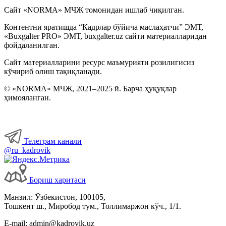
Сайт «NORMA» МЧЖ томонидан ишлаб чиқилган.
Контентни яратишда “Кадрлар бўйича маслаҳатчи” ЭМТ,
«Buxgalter PRO» ЭМТ, buxgalter.uz сайти материалларидан
фойдаланилган.
Сайт материалларини ресурс маъмурияти розилигисиз
кўчириб олиш тақиқланади.
© «NORMA» МЧЖ, 2021–2025 й. Барча ҳуқуқлар
ҳимояланган.
Телеграм канали
@ru_kadrovik
Бориш харитаси
Манзил: Ўзбекистон, 100105,
Тошкент ш., Миробод тум., Толлимаржон кўч., 1/1.
E-mail: admin@kadrovik.uz