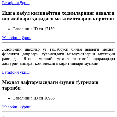
Батафсил ўқиш
Ишга қабул қилинаётган ходимларнинг аввалги
иш жойлари ҳақидаги маълумотларни киритиш
Саволнинг ID си 17159
Жавобни кўриш
Жисмоний шахслар ўз ташаббуси билан аввалги меҳнат
фаолияти даврлари тўғрисидаги маълумотларни мустақил
равишда "Ягона миллий меҳнат тизими" идоралараро
дастурий-аппарат комплексига киритишлари мумкин.
Батафсил ўқиш
Меҳнат дафтарчасидаги ёзувни тўғрилаш
тартиби
Саволнинг ID си 16966
Жавобни кўриш