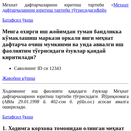
Мехнат дафтарчаларини юритиш тартиби «
Меҳнат
дафтарчаларини юритиш тартиби тўғрисидаги&nbs
Батафсил ўқиш
Менга охирги иш жойимдан туман бандликка
кўмаклашиш маркази оркали янги меҳнат
дафтарча очиш мумкинми ва унда аввалги иш
фаолиятим тўғрисидаги ёзувлар қандай
киритилади?
Саволнинг ID си 12343
Жавобни кўриш
Ходимнинг иш фаолияти ҳақидаги ёзувлар Меҳнат
дафтарчаларини юритиш тартиби тўғрисидаги Йўриқномага
(
АВд
а
29.01.1998 й. 402-сон б. рўйх.ол.
) асосан амалга
оширилади.
Батафсил ўқиш
1. Ходимга корхона томонидан олинган меҳнат