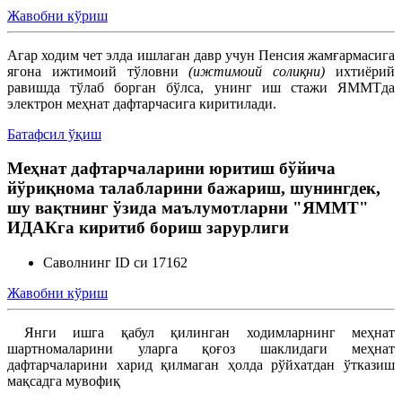
Жавобни кўриш
Меҳнат шартномасини ўзгартириш
Агар ходим чет элда ишлаган давр учун Пенсия жамғармасига
ягона ижтимоий тўловни
(ижтимоий солиқни)
ихтиёрий
Меҳнатга оид муносабатларни бекор қилиш
равишда тўлаб борган бўлса, унинг иш стажи ЯММТда
электрон меҳнат дафтарчасига киритилади.
Батафсил ўқиш
Ишга қабул қилиш
Меҳнат дафтарчаларини юритиш бўйича
йўриқнома талабларини бажариш, шунингдек,
шу вақтнинг ўзида маълумотларни "ЯММТ"
ИДАКга киритиб бориш зарурлиги
Саволнинг ID си 17162
Жавобни кўриш
Янги ишга қабул қилинган ходимларнинг меҳнат
шартномаларини уларга қоғоз шаклидаги меҳнат
дафтарчаларини харид қилмаган ҳолда рўйхатдан ўтказиш
мақсадга мувофиқ