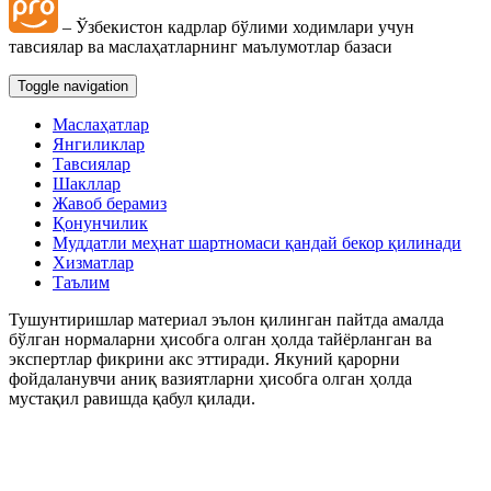
– Ўзбекистон кадрлар бўлими ходимлари учун
тавсиялар ва маслаҳатларнинг маълумотлар базаси
Toggle navigation
Маслаҳатлар
Янгиликлар
Тавсиялар
Шакллар
Жавоб берамиз
Қонунчилик
Муддатли меҳнат шартномаси қандай бекор қилинади
Хизматлар
Таълим
Тушунтиришлар материал эълон қилинган пайтда амалда
бўлган нормаларни ҳисобга олган ҳолда тайёрланган ва
экспертлар фикрини акс эттиради. Якуний қарорни
фойдаланувчи аниқ вазиятларни ҳисобга олган ҳолда
мустақил равишда қабул қилади.