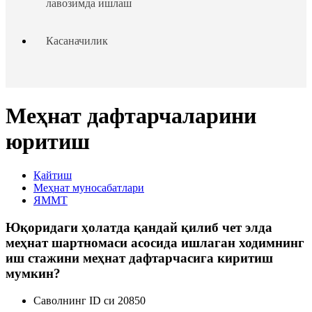
лавозимда ишлаш
Касаначилик
Таътиллар тақдим этиш
Меҳнат дафтарчаларини
Ходим ва иш берувчининг жавобгарлиги
юритиш
Ходимлар ҳуқуқларининг кафолатлари
Қайтиш
Меҳнат муносабатлари
Чет эллик шахсларни ишга жойлаштириш
ЯММТ
Юқоридаги ҳолатда қандай қилиб чет элда
Ходимларни аттестациядан ўтказиш
меҳнат шартномаси асосида ишлаган ходимнинг
иш стажини меҳнат дафтарчасига киритиш
Меҳнат низолари
мумкин?
Саволнинг ID си 20850
Кадрлар ишини юритиш