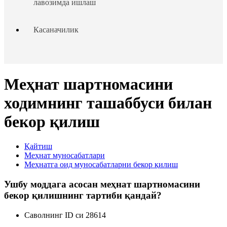
лавозимда ишлаш
Касаначилик
Таътиллар тақдим этиш
Меҳнат шартномасини
Ходим ва иш берувчининг жавобгарлиги
ходимнинг ташаббуси билан
Ходимлар ҳуқуқларининг кафолатлари
бекор қилиш
Чет эллик шахсларни ишга жойлаштириш
Қайтиш
Меҳнат муносабатлари
Меҳнатга оид муносабатларни бекор қилиш
Ходимларни аттестациядан ўтказиш
Ушбу моддага асосан меҳнат шартномасини
Меҳнат низолари
бекор қилишнинг тартиби қандай?
Саволнинг ID си 28614
Кадрлар ишини юритиш