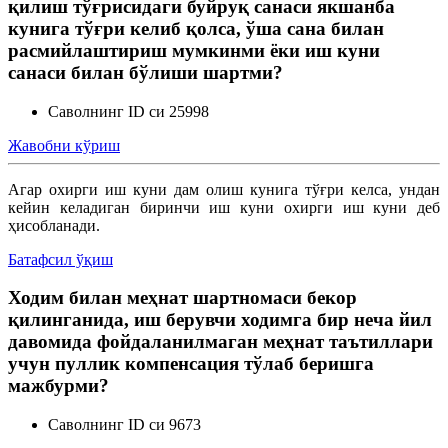
қилиш тўғрисидаги буйруқ санаси якшанба
кунига тўғри келиб қолса, ўша сана билан
расмийлаштириш мумкинми ёки иш куни
санаси билан бўлиши шартми?
Саволнинг ID си 25998
Жавобни кўриш
Агар охирги иш куни дам олиш кунига тўғри келса, ундан
кейин келадиган биринчи иш куни охирги иш куни деб
ҳисобланади.
Батафсил ўқиш
Ходим билан меҳнат шартномаси бекор
қилинганида, иш берувчи ходимга бир неча йил
давомида фойдаланилмаган меҳнат таътиллари
учун пуллик компенсация тўлаб беришга
мажбурми?
Саволнинг ID си 9673