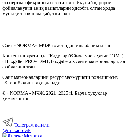
экспертлар фикрини акс эттиради. Якуний қарорни
фойдаланувчи аниқ вазиятларни ҳисобга олган ҳолда
мустақил равишда қабул қилади.
Сайт «NORMA» МЧЖ томонидан ишлаб чиқилган.
Контентни яратишда “Кадрлар бўйича маслаҳатчи” ЭМТ,
«Buxgalter PRO» ЭМТ, buxgalter.uz сайти материалларидан
фойдаланилган.
Сайт материалларини ресурс маъмурияти розилигисиз
кўчириб олиш тақиқланади.
© «NORMA» МЧЖ, 2021–2025 й. Барча ҳуқуқлар
ҳимояланган.
Телеграм канали
@ru_kadrovik