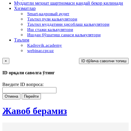
Муддатли меҳнат шартномаси қандай бекор қилинади
Хизматлар
Smart-кадровый аудит
Таътил пули калькулятори
Таътил муддатини ҳисоблаш калькулятори
Иш стажи калькулятори
Ишдан бўшатиш санаси калькулятори
Таълим
Kadrovik.academy
webinar.cpr.uz
×
ID бўйича саволни топиш
ID орқали саволга ўтинг
Введите ID вопроса:
Отмена
Перейти
Жавоб берамиз