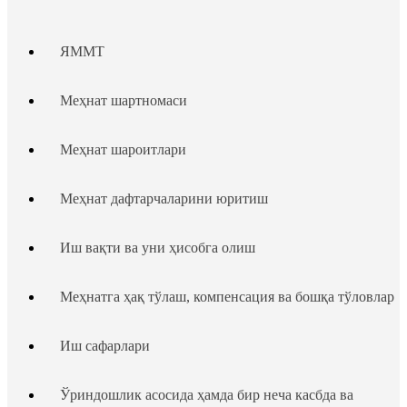
ЯММТ
Меҳнат шартномаси
Меҳнат шароитлари
Меҳнат дафтарчаларини юритиш
Иш вақти ва уни ҳисобга олиш
Меҳнатга ҳақ тўлаш, компенсация ва бошқа тўловлар
Иш сафарлари
Ўриндошлик асосида ҳамда бир неча касбда ва