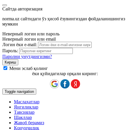
Сайтда авторизация
norma.uz сайтидаги ўз ҳисоб ёзувингиздан фойдаланишингиз
мумкин
Неверный логин или пароль
Неверный логин или email
Логин ёки e-mail:
Пароль:
Паролни унутдингизми?
Мени эслаб қолинг
ёки қуйидагилар орқали киринг:
Toggle navigation
Маслаҳатлар
Янгиликлар
Тавсиялар
Шакллар
Жавоб берамиз
Қонунчилик