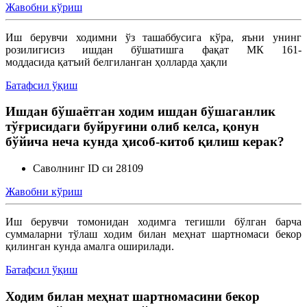
Жавобни кўриш
Меҳнат шартномасини ўзгартириш
Иш берувчи ходимни ўз ташаббусига кўра, яъни унинг
розилигисиз ишдан бўшатишга фақат МК 161-
моддасида қатъий белгиланган ҳолларда ҳақли
Меҳнатга оид муносабатларни бекор қилиш
Батафсил ўқиш
Ишга қабул қилиш
Ишдан бўшаётган ходим ишдан бўшаганлик
тўғрисидаги буйруғини олиб келса, қонун
бўйича неча кунда ҳисоб-китоб қилиш керак?
Саволнинг ID си 28109
Жавобни кўриш
Иш берувчи томонидан ходимга тегишли бўлган барча
суммаларни тўлаш ходим билан меҳнат шартномаси бекор
қилинган кунда амалга оширилади.
Батафсил ўқиш
Ходим билан меҳнат шартномасини бекор