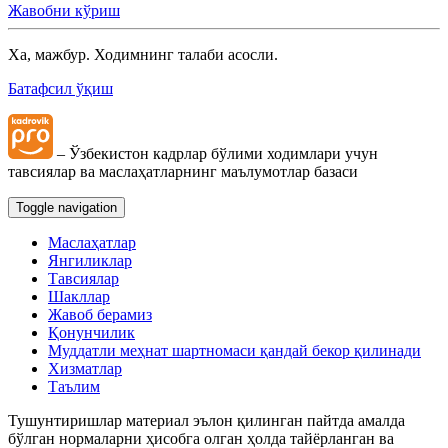
Жавобни кўриш
Ха, мажбур. Ходимнинг талаби асосли.
Батафсил ўқиш
– Ўзбекистон кадрлар бўлими ходимлари учун
тавсиялар ва маслаҳатларнинг маълумотлар базаси
Toggle navigation
Маслаҳатлар
Янгиликлар
Тавсиялар
Шакллар
Жавоб берамиз
Қонунчилик
Муддатли меҳнат шартномаси қандай бекор қилинади
Хизматлар
Таълим
Тушунтиришлар материал эълон қилинган пайтда амалда
бўлган нормаларни ҳисобга олган ҳолда тайёрланган ва