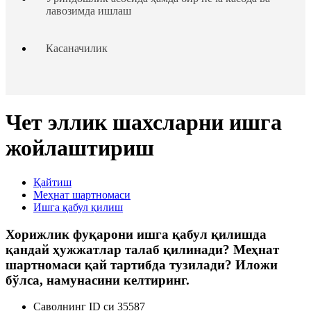
лавозимда ишлаш
Касаначилик
Таътиллар тақдим этиш
Чет эллик шахсларни ишга
Ходим ва иш берувчининг жавобгарлиги
жойлаштириш
Ходимлар ҳуқуқларининг кафолатлари
Қайтиш
Меҳнат шартномаси
Чет эллик шахсларни ишга жойлаштириш
Ишга қабул қилиш
Хорижлик фуқарони ишга қабул қилишда
Ходимларни аттестациядан ўтказиш
қандай ҳужжатлар талаб қилинади? Меҳнат
шартномаси қай тартибда тузилади? Иложи
Меҳнат низолари
бўлса, намунасини келтиринг.
Саволнинг ID си 35587
Кадрлар ишини юритиш