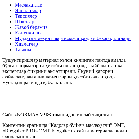
Маслаҳатлар
Янгиликлар
Тавсиялар
Шакллар
Жавоб берамиз
Қонунчилик
Муддатли меҳнат шартномаси қандай бекор қилинади
Хизматлар
Таълим
Тушунтиришлар материал эълон қилинган пайтда амалда
бўлган нормаларни ҳисобга олган ҳолда тайёрланган ва
экспертлар фикрини акс эттиради. Якуний қарорни
фойдаланувчи аниқ вазиятларни ҳисобга олган ҳолда
мустақил равишда қабул қилади.
Сайт «NORMA» МЧЖ томонидан ишлаб чиқилган.
Контентни яратишда “Кадрлар бўйича маслаҳатчи” ЭМТ,
«Buxgalter PRO» ЭМТ, buxgalter.uz сайти материалларидан
фойдаланилган.