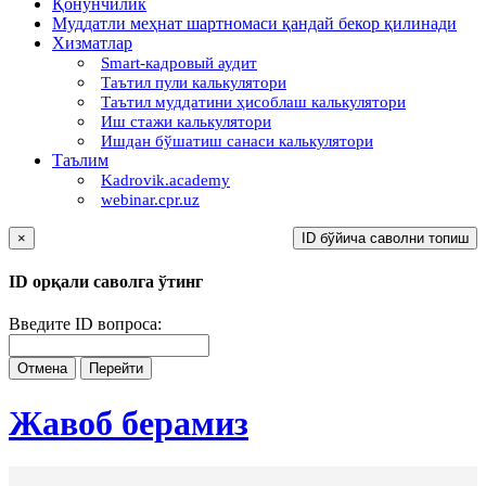
Қонунчилик
Муддатли меҳнат шартномаси қандай бекор қилинади
Хизматлар
Smart-кадровый аудит
Таътил пули калькулятори
Таътил муддатини ҳисоблаш калькулятори
Иш стажи калькулятори
Ишдан бўшатиш санаси калькулятори
Таълим
Kadrovik.academy
webinar.cpr.uz
×
ID бўйича саволни топиш
ID орқали саволга ўтинг
Введите ID вопроса:
Отмена
Перейти
Жавоб берамиз