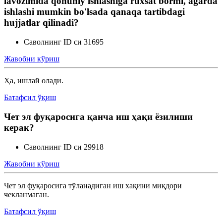
lavozimida qonuniy ishlashiga ruxsat bormi, agarda
ishlashi mumkin bo'lsada qanaqa tartibdagi
hujjatlar qilinadi?
Саволнинг ID си 31695
Жавобни кўриш
Ҳа, ишлай олади.
Батафсил ўқиш
Чет эл фуқаросига қанча иш ҳақи ёзилиши
керак?
Саволнинг ID си 29918
Жавобни кўриш
Чет эл фуқаросига тўланадиган иш хақини миқдори
чекланмаган.
Батафсил ўқиш