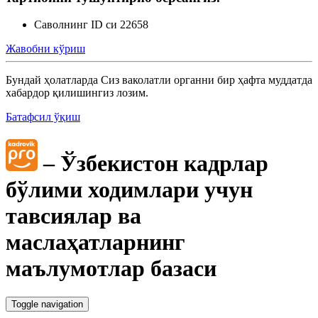
Саволнинг ID си 22658
Жавобни кўриш
Бундай ҳолатларда Сиз ваколатли органни бир ҳафта муддатда
хабардор қилишингиз лозим.
Батафсил ўқиш
– Ўзбекистон кадрлар
бўлими ходимлари учун
тавсиялар ва
маслаҳатларнинг
маълумотлар базаси
Toggle navigation