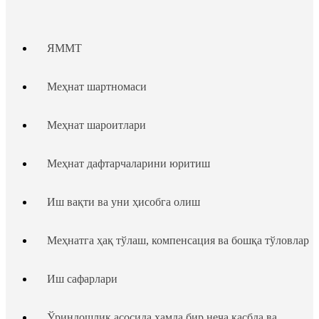
ЯММТ
Меҳнат шартномаси
Меҳнат шароитлари
Меҳнат дафтарчаларини юритиш
Иш вақти ва уни ҳисобга олиш
Меҳнатга ҳақ тўлаш, компенсация ва бошқа тўловлар
Иш сафарлари
Ўриндошлик асосида ҳамда бир неча касбда ва