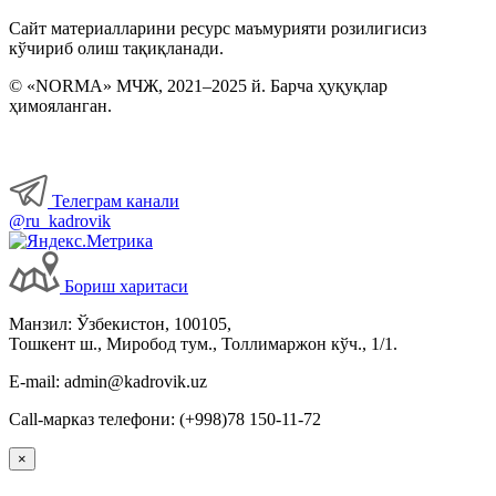
Сайт материалларини ресурс маъмурияти розилигисиз
кўчириб олиш тақиқланади.
© «NORMA» МЧЖ, 2021–2025 й. Барча ҳуқуқлар
ҳимояланган.
Телеграм канали
@ru_kadrovik
Бориш харитаси
Манзил: Ўзбекистон, 100105,
Тошкент ш., Миробод тум., Толлимаржон кўч., 1/1.
E-mail: admin@kadrovik.uz
Call-марказ телефони: (+998)78 150-11-72
×