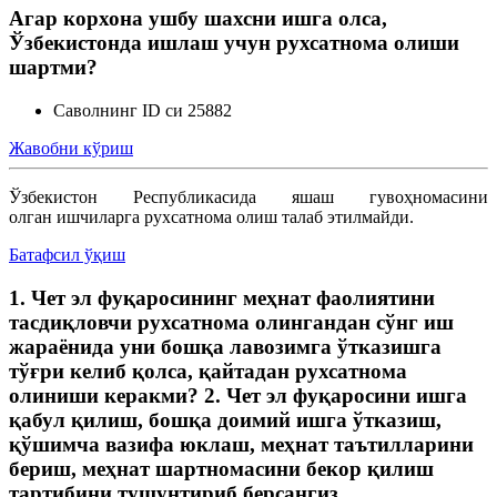
Агар корхона ушбу шахсни ишга олса,
Ўзбекистонда ишлаш учун рухсатнома олиши
шартми?
Саволнинг ID си 25882
Жавобни кўриш
Ўзбекистон Республикасида яшаш гувоҳномасини
олган ишчиларга рухсатнома олиш талаб этилмайди.
Батафсил ўқиш
1. Чет эл фуқаросининг меҳнат фаолиятини
тасдиқловчи рухсатнома олингандан сўнг иш
жараёнида уни бошқа лавозимга ўтказишга
тўғри келиб қолса, қайтадан рухсатнома
олиниши керакми? 2. Чет эл фуқаросини ишга
қабул қилиш, бошқа доимий ишга ўтказиш,
қўшимча вазифа юклаш, меҳнат таътилларини
бериш, меҳнат шартномасини бекор қилиш
тартибини тушунтириб берсангиз.