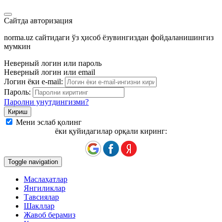
Сайтда авторизация
norma.uz сайтидаги ўз ҳисоб ёзувингиздан фойдаланишингиз
мумкин
Неверный логин или пароль
Неверный логин или email
Логин ёки e-mail:
Пароль:
Паролни унутдингизми?
Мени эслаб қолинг
ёки қуйидагилар орқали киринг:
Toggle navigation
Маслаҳатлар
Янгиликлар
Тавсиялар
Шакллар
Жавоб берамиз