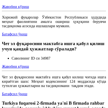
Жавобни кўриш
Меҳнат шартномасини ўзгартириш
Хорижий фуқаролар Ўзбекистон Республикаси ҳудудида
меҳнат фаолиятини амалга ошириш ҳуқуқини берувчи
Меҳнатга оид муносабатларни бекор қилиш
тасдиқнома асосида ишлашлари мумкин.
Батафсил ўқиш
Ишга қабул қилиш
Чет эл фуқаросини мактабга ишга қабул қилиш
учун қандай ҳужжатлар сўралади?
Саволнинг ID си 34987
Жавобни кўриш
Чет эл фуқаросини мактабга ишга қабул килиш чоғида ишга
кираётган шахс Меҳнат кодексининг 124 моддасида кўзда
тутилган ҳужжатларни ва тасдиқномани тақдим этади.
Батафсил ўқиш
Turkiya fuqarosi 2-firmada ya'ni B firmada rahbar