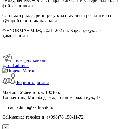
«Buxgalter PRO» ЭМТ, buxgalter.uz сайти материалларидан
фойдаланилган.
Сайт материалларини ресурс маъмурияти розилигисиз
кўчириб олиш тақиқланади.
© «NORMA» МЧЖ, 2021–2025 й. Барча ҳуқуқлар
ҳимояланган.
Телеграм канали
@ru_kadrovik
Бориш харитаси
Манзил: Ўзбекистон, 100105,
Тошкент ш., Миробод тум., Толлимаржон кўч., 1/1.
E-mail: admin@kadrovik.uz
Call-марказ телефони: (+998)78 150-11-72
×