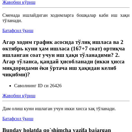
Жавобни кўриш
Сменада ишлайдиган ходимларга бошқалар каби иш хақи
тўланади.
Батафсил ўқиш
Агар ходим график асосида тўлиқ ишласа ва 2
октябрь куни ҳам ишласа (167+7 соат) ортиқча
ишланган соат учун иш ҳақи тўланадими? 2.
Агар тўланса, қандай ҳисобланади (икки ҳисса
миқдоридами ёки ўртача иш ҳақидан келиб
чиқибми)?
Саволнинг ID си 26426
Жавобни кўриш
Дам олиш куни ишлаган учун икки хисса хақ тўланади.
Батафсил ўқиш
Bunday holatda qo`shimcha vazifa bajargan