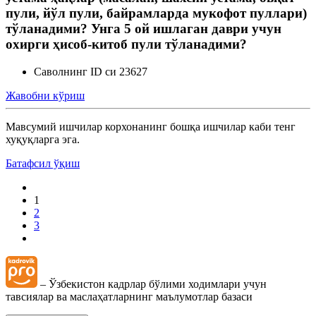
пули, йўл пули, байрамларда мукофот пуллари)
тўланадими? Унга 5 ой ишлаган даври учун
охирги ҳисоб-китоб пули тўланадими?
Саволнинг ID си 23627
Жавобни кўриш
Мавсумий ишчилар корхонанинг бошқа ишчилар каби тенг
хуқуқларга эга.
Батафсил ўқиш
1
2
3
– Ўзбекистон кадрлар бўлими ходимлари учун
тавсиялар ва маслаҳатларнинг маълумотлар базаси