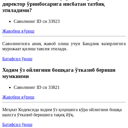
директор ўринбосарига нисбатан татбиқ
этиладими?
Саволнинг ID си 33923
Жавобни кўриш
Саволингизга аниқ жавоб олиш учун Бандлик вазирлигига
мурожаат қилиш тавсия этилади.
Батафсил ўқиш
Ходим ўз ойлигини бошқага ўтказиб бериши
мумкинми
Саволнинг ID си 33821
Жавобни кўриш
Меҳнат Кодексида ходим ўз ҳоҳишига кўра ойлигини бошқа
шахсга ўтказиб беришига тақиқ йўқ.
Батафсил ўқиш