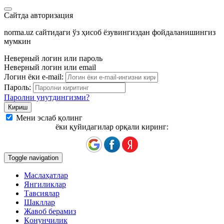
Сайтда авторизация
norma.uz сайтидаги ўз ҳисоб ёзувингиздан фойдаланишингиз
мумкин
Неверный логин или пароль
Неверный логин или email
Логин ёки e-mail:
Пароль:
Паролни унутдингизми?
Мени эслаб қолинг
ёки қуйидагилар орқали киринг:
Toggle navigation
Маслаҳатлар
Янгиликлар
Тавсиялар
Шакллар
Жавоб берамиз
Қонунчилик