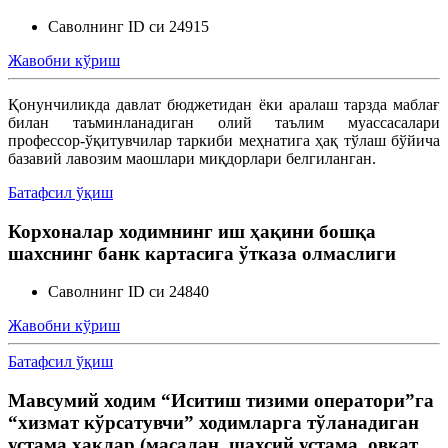
Саволнинг ID си 24915
Жавобни кўриш
Қонунчиликда давлат бюджетидан ёки аралаш тарзда маблағ
билан таъминланадиган олий таълим муассасалари
профессор-ўқитувчилар таркиби меҳнатига ҳақ тўлаш бўйича
базавий лавозим маошлари миқдорлари белгиланган.
Батафсил ўқиш
Корхоналар ходимнинг иш ҳақини бошқа
шахснинг банк картасига ўтказа олмаслиги
Саволнинг ID си 24840
Жавобни кўриш
Батафсил ўқиш
Мавсумий ходим “Иситиш тизими оператори”га
“хизмат кўрсатувчи” ходимларга тўланадиган
устама ҳақлар (масалан, шахсий устама, овқат