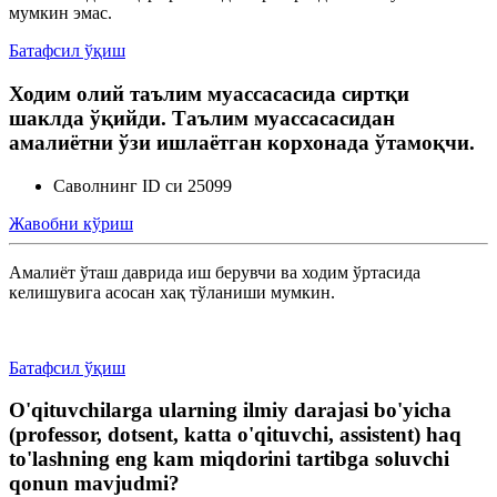
мумкин эмас.
Батафсил ўқиш
Ходим олий таълим муассасасида сиртқи
шаклда ўқийди. Таълим муассасасидан
амалиётни ўзи ишлаётган корхонада ўтамоқчи.
Саволнинг ID си 25099
Жавобни кўриш
Амалиёт ўташ даврида иш берувчи ва ходим ўртасида
келишувига асосан хақ тўланиши мумкин.
Батафсил ўқиш
O'qituvchilarga ularning ilmiy darajasi bo'yicha
(professor, dotsent, katta o'qituvchi, assistent) haq
to'lashning eng kam miqdorini tartibga soluvchi
qonun mavjudmi?