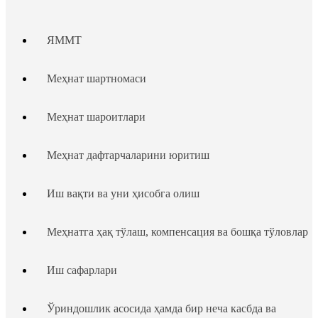
ЯММТ
Меҳнат шартномаси
Меҳнат шароитлари
Меҳнат дафтарчаларини юритиш
Иш вақти ва уни ҳисобга олиш
Меҳнатга ҳақ тўлаш, компенсация ва бошқа тўловлар
Иш сафарлари
Ўриндошлик асосида ҳамда бир неча касбда ва