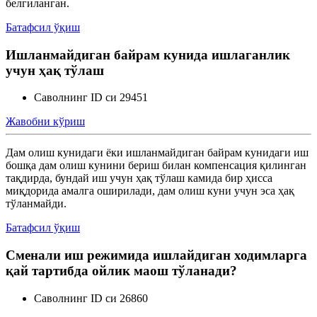
белгиланган.
Батафсил ўқиш
Ишланмайдиган байрам кунида ишлаганлик
учун ҳақ тўлаш
Саволнинг ID си 29451
Жавобни кўриш
Дам олиш кунидаги ёки ишланмайдиган байрам кунидаги иш
бошқа дам олиш кунини бериш билан компенсация қилинган
тақдирда, бундай иш учун ҳақ тўлаш камида бир ҳисса
миқдорида амалга оширилади, дам олиш куни учун эса ҳақ
тўланмайди.
Батафсил ўқиш
Сменали иш режимида ишлайдиган ходимларга
қай тартибда ойлик маош тўланади?
Саволнинг ID си 26860