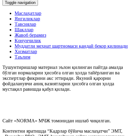
Toggle navigation
Маслаҳатлар
Янгиликлар
Тавсиялар
Шакллар
Жавоб берамиз
Қонунчилик
Муддатли меҳнат шартномаси қандай бекор қилинади
Хизматлар
Таълим
Тушунтиришлар материал эълон қилинган пайтда амалда
бўлган нормаларни ҳисобга олган ҳолда тайёрланган ва
экспертлар фикрини акс эттиради. Якуний қарорни
фойдаланувчи аниқ вазиятларни ҳисобга олган ҳолда
мустақил равишда қабул қилади.
Сайт «NORMA» МЧЖ томонидан ишлаб чиқилган.
Контентни яратишда “Кадрлар бўйича маслаҳатчи” ЭМТ,