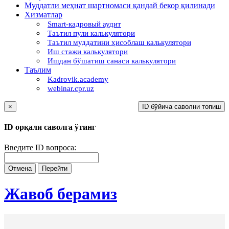
Муддатли меҳнат шартномаси қандай бекор қилинади
Хизматлар
Smart-кадровый аудит
Таътил пули калькулятори
Таътил муддатини ҳисоблаш калькулятори
Иш стажи калькулятори
Ишдан бўшатиш санаси калькулятори
Таълим
Kadrovik.academy
webinar.cpr.uz
×
ID бўйича саволни топиш
ID орқали саволга ўтинг
Введите ID вопроса:
Отмена
Перейти
Жавоб берамиз