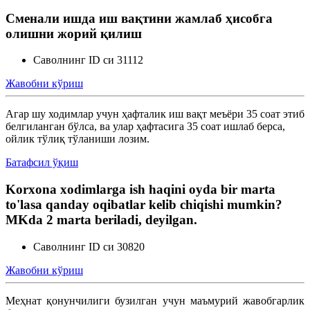
Сменали ишда иш вақтини жамлаб ҳисобга
олишни жорий қилиш
Саволнинг ID си 31112
Жавобни кўриш
Агар шу ходимлар учун ҳафталик иш вақт меъёри 35 соат этиб
белгиланган бўлса, ва улар ҳафтасига 35 соат ишлаб берса,
ойлик тўлиқ тўланиши лозим.
Батафсил ўқиш
Korxona xodimlarga ish haqini oyda bir marta
to'lasa qanday oqibatlar kelib chiqishi mumkin?
MKda 2 marta beriladi, deyilgan.
Саволнинг ID си 30820
Жавобни кўриш
Меҳнат қонунчилиги бузилган учун маъмурий жавобгарлик