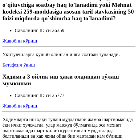
o`qituvchiga soatbay haq to`lanadimi yoki Mehnat
kodeksi 259-moddasiga asosan tarif stavkasining 50
foizi miqdorda qo`shimcha haq to`lanadimi?
Саволнинг ID си 26359
Жавобни кўриш
Ўқитувчиларга қўшиб олинган ишга соатбай тўланади.
Батафсил ўқиш
Ходимга 3 ойлик иш ҳақи олдиндан тўлаш
мумкинми
Саволнинг ID си 25777
Жавобни кўриш
Ходимларга иш ҳақи тўлаш муддатлари жамоа шартномасида
ёки ички ҳужжатда, улар мавжуд бўлмаганда эса меҳнат
шартномасида шарт қилиб кўрсатилган муддатларда
белгиланади ва ҳар ярим ойда бир мартадан кам бўлиши