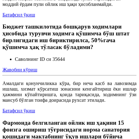
моддий ёрдам пули ойлик иш ҳақи ҳисобланмайди.
Меҳнат шартномасини ўзгартириш
Батафсил ўқиш
Бюджет ташкилотида бошқарув ходимлари
Меҳнатга оид муносабатларни бекор қилиш
ҳисобида турувчи ходимга қўшимча бўш штат
бирлигидаги иш бириктирилса, 50%гача
қўшимча ҳақ тўласак бўладими?
Ишга қабул қилиш
Саволнинг ID си 35644
Жавобни кўриш
Амалдаги қонунчиликка кўра, бир неча касб ва лавозимда
ишлаш, хизмат кўрсатиш зонасини кенгайтириш ёки ишлар
ҳажмини кўпайтиришга, қоида тариқасида, ходимнинг ўзи
мансуб бўлган тоифа доирасида рухсат этилади.
Батафсил ўқиш
Фармонда белгиланган ойлик иш ҳақини 15
фоизга ошириш тўғрисидаги норма санатория
қошидаги мактабнинг ўқув ишлари бўйича