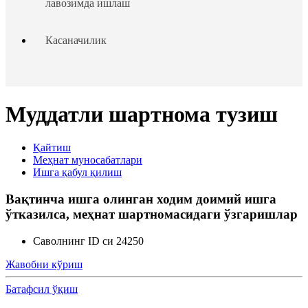
лавозимда ишлаш
Касаначилик
Таътиллар тақдим этиш
Муддатли шартнома тузиш
Ходим ва иш берувчининг жавобгарлиги
Қайтиш
Ходимлар ҳуқуқларининг кафолатлари
Меҳнат муносабатлари
Ишга қабул қилиш
Чет эллик шахсларни ишга жойлаштириш
Вақтинча ишга олинган ходим доимий ишга
ўтказилса, меҳнат шартномасидаги ўзгаришлар
Ходимларни аттестациядан ўтказиш
Саволнинг ID си 24250
Меҳнат низолари
Жавобни кўриш
Батафсил ўқиш
Кадрлар ишини юритиш