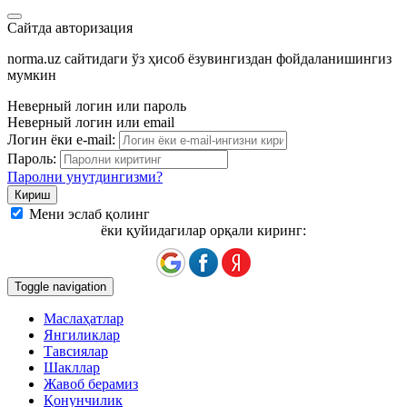
Сайтда авторизация
norma.uz сайтидаги ўз ҳисоб ёзувингиздан фойдаланишингиз
мумкин
Неверный логин или пароль
Неверный логин или email
Логин ёки e-mail:
Пароль:
Паролни унутдингизми?
Мени эслаб қолинг
ёки қуйидагилар орқали киринг:
Toggle navigation
Маслаҳатлар
Янгиликлар
Тавсиялар
Шакллар
Жавоб берамиз
Қонунчилик