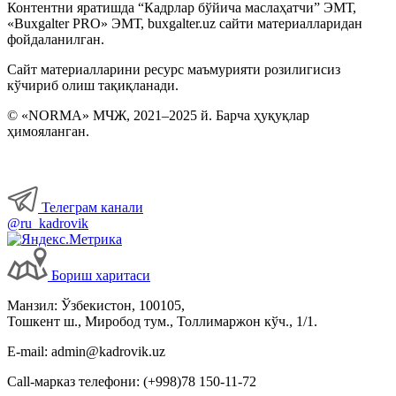
Контентни яратишда “Кадрлар бўйича маслаҳатчи” ЭМТ,
«Buxgalter PRO» ЭМТ, buxgalter.uz сайти материалларидан
фойдаланилган.
Сайт материалларини ресурс маъмурияти розилигисиз
кўчириб олиш тақиқланади.
© «NORMA» МЧЖ, 2021–2025 й. Барча ҳуқуқлар
ҳимояланган.
Телеграм канали
@ru_kadrovik
Бориш харитаси
Манзил: Ўзбекистон, 100105,
Тошкент ш., Миробод тум., Толлимаржон кўч., 1/1.
E-mail: admin@kadrovik.uz
Call-марказ телефони: (+998)78 150-11-72