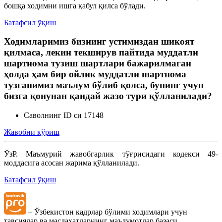
бошқа ходимни ишга қабул қилса бўлади.
Батафсил ўқиш
Ходимларимиз бизнинг устимиздан шикоят
қилмаса, лекин текширув пайтида муддатли
шартнома тузиш шартлари бажарилмаган
ҳолда ҳам бир ойлик муддатли шартнома
тузганимиз маълум бўлиб қолса, бунинг учун
бизга қонунан қандай жазо тури қўлланилади?
Саволнинг ID си 17148
Жавобни кўриш
ЎзР. Маъмурий жавобгарлик тўғрисидаги кодекси 49-
моддасига асосан жарима қўлланилади.
Батафсил ўқиш
– Ўзбекистон кадрлар бўлими ходимлари учун
тавсиялар ва маслаҳатларнинг маълумотлар базаси