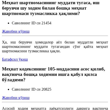
Меҳнат шартномасининг муддати тугаса, иш
берувчи шу ходим билан бошқа меҳнат
Меҳнат шартномасини ўзгартириш
шартномаси тузмасликка ҳақлими?
Саволнинг ID си 21454
Меҳнатга оид муносабатларни бекор қилиш
Жавобни кўриш
Ишга қабул қилиш
Ҳа, иш берувчи ҳомидалор аёл билан муддатли меҳнат
шартномасининг муддати тугагандан сўнг қайта меҳнат
шартномасини тузмасликка ҳақли.
Батафсил ўқиш
Меҳнат кодексининг 105-моддасини асос қилиб,
вақтинча бошқа ходимни ишга қабул қилса
бўладими?
Саволнинг ID си 20825
Жавобни кўриш
Асосий ходим меҳнатга лаёқатсизлиги даврига вақтинча