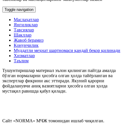
Toggle navigation
Маслаҳатлар
Янгиликлар
Тавсиялар
Шакллар
Жавоб берамиз
Қонунчилик
Муддатли меҳнат шартномаси қандай бекор қилинади
Хизматлар
Таълим
Тушунтиришлар материал эълон қилинган пайтда амалда
бўлган нормаларни ҳисобга олган ҳолда тайёрланган ва
экспертлар фикрини акс эттиради. Якуний қарорни
фойдаланувчи аниқ вазиятларни ҳисобга олган ҳолда
мустақил равишда қабул қилади.
Сайт «NORMA» МЧЖ томонидан ишлаб чиқилган.