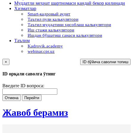
Муддатли меҳнат шартномаси қандай бекор қилинади
Хизматлар
Smart-кадровый аудит
Таътил пули калькулятори
Таътил муддатини ҳисоблаш калькулятори
Иш стажи калькулятори
Ишдан бўшатиш санаси калькулятори
Таълим
Kadrovik.academy
webinar.cpr.uz
×
ID бўйича саволни топиш
ID орқали саволга ўтинг
Введите ID вопроса:
Отмена
Перейти
Жавоб берамиз