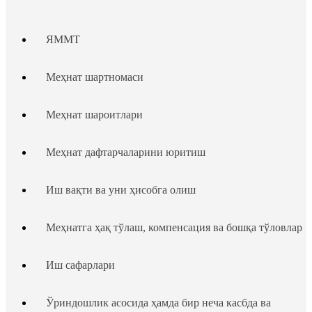
ЯММТ
Меҳнат шартномаси
Меҳнат шароитлари
Меҳнат дафтарчаларини юритиш
Иш вақти ва уни ҳисобга олиш
Меҳнатга ҳақ тўлаш, компенсация ва бошқа тўловлар
Иш сафарлари
Ўриндошлик асосида ҳамда бир неча касбда ва