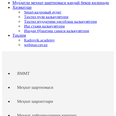
Муддатли меҳнат шартномаси қандай бекор қилинади
Хизматлар
Smart-кадровый аудит
Таътил пули калькулятори
Таътил муддатини ҳисоблаш калькулятори
Иш стажи калькулятори
Ишдан бўшатиш санаси калькулятори
Таълим
Kadrovik.academy
webinar.cpr.uz
ЯММТ
Меҳнат шартномаси
Меҳнат шароитлари
Меҳнат дафтарчаларини юритиш