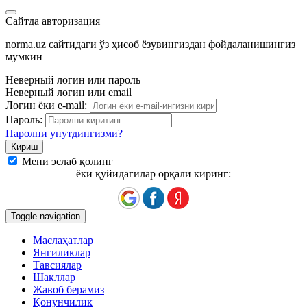
Сайтда авторизация
norma.uz сайтидаги ўз ҳисоб ёзувингиздан фойдаланишингиз
мумкин
Неверный логин или пароль
Неверный логин или email
Логин ёки e-mail:
Пароль:
Паролни унутдингизми?
Мени эслаб қолинг
ёки қуйидагилар орқали киринг:
Toggle navigation
Маслаҳатлар
Янгиликлар
Тавсиялар
Шакллар
Жавоб берамиз
Қонунчилик