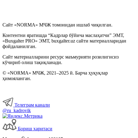
Сайт «NORMA» МЧЖ томонидан ишлаб чиқилган.
Контентни яратишда “Кадрлар бўйича маслаҳатчи” ЭМТ,
«Buxgalter PRO» ЭМТ, buxgalter.uz сайти материалларидан
фойдаланилган.
Сайт материалларини ресурс маъмурияти розилигисиз
кўчириб олиш тақиқланади.
© «NORMA» МЧЖ, 2021–2025 й. Барча ҳуқуқлар
ҳимояланган.
Телеграм канали
@ru_kadrovik
Бориш харитаси