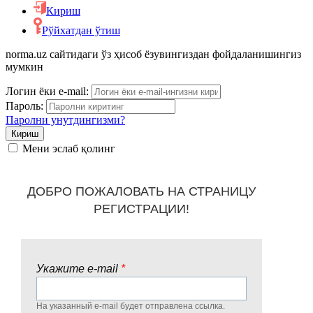
Кириш
Рўйхатдан ўтиш
norma.uz сайтидаги ўз ҳисоб ёзувингиздан фойдаланишингиз
мумкин
Логин ёки e-mail:
Пароль:
Паролни унутдингизми?
Мени эслаб қолинг