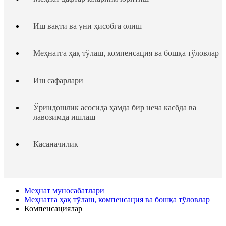
Иш вақти ва уни ҳисобга олиш
Меҳнатга ҳақ тўлаш, компенсация ва бошқа тўловлар
Иш сафарлари
Ўриндошлик асосида ҳамда бир неча касбда ва
лавозимда ишлаш
Касаначилик
Таътиллар тақдим этиш
Меҳнат муносабатлари
Ходим ва иш берувчининг жавобгарлиги
Меҳнатга ҳақ тўлаш, компенсация ва бошқа тўловлар
Компенсациялар
Ходимлар ҳуқуқларининг кафолатлари