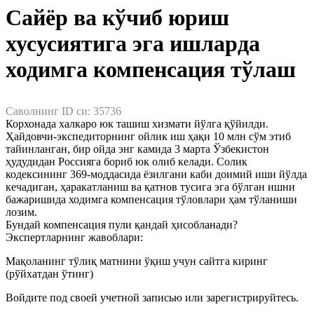
Сайёр ва кўчиб юриш
хусусиятига эга ишларда
Чет эллик шахсларни ишга жойлаштириш
ходимга компенсация тўлаш
Ходимларни аттестациядан ўтказиш
Саволнинг ID си:
35736
Меҳнат низолари
Корхонада халкаро юк ташиш хизмати йўлга қўйилди.
Ҳайдовчи-экспедиторнинг ойлик иш ҳақи 10 млн сўм этиб
тайинланган, бир ойда энг камида 3 марта Ўзбекистон
Кадрлар ишини юритиш
ҳудудидан Россияга бориб юк олиб келади. Солик
кодексининг 369-моддасида ёзилгани каби доимий иши йўлда
кечадиган, ҳаракатланиш ва қатнов тусига эга бўлган ишни
Меҳнат шартномасини ўзгартириш
бажаришида ходимга компенсация тўловлари ҳам тўланиши
лозим.
Бундай компенсация пули қандай ҳисобланади?
Меҳнатга оид муносабатларни бекор қилиш
Экспертларнинг жавоблари:
Мақоланинг тўлиқ матнини ўқиш учун сайтга киринг
Ишга қабул қилиш
(рўйхатдан ўтинг)
Войдите под своей учетной записью или зарегистрируйтесь.