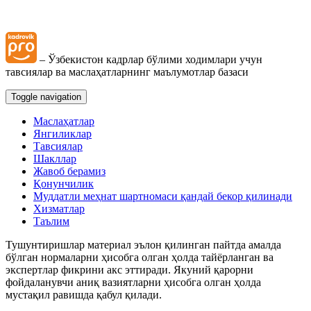
– Ўзбекистон кадрлар бўлими ходимлари учун
тавсиялар ва маслаҳатларнинг маълумотлар базаси
Toggle navigation
Маслаҳатлар
Янгиликлар
Тавсиялар
Шакллар
Жавоб берамиз
Қонунчилик
Муддатли меҳнат шартномаси қандай бекор қилинади
Хизматлар
Таълим
Тушунтиришлар материал эълон қилинган пайтда амалда
бўлган нормаларни ҳисобга олган ҳолда тайёрланган ва
экспертлар фикрини акс эттиради. Якуний қарорни
фойдаланувчи аниқ вазиятларни ҳисобга олган ҳолда
мустақил равишда қабул қилади.