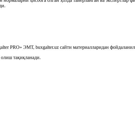
 нормаларни ҳисобга олган ҳолда тайёрланган ва экспертлар ф
ди.
lter PRO» ЭМТ, buxgalter.uz сайти материалларидан фойдаланил
 олиш тақиқланади.