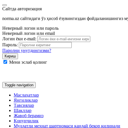
Сайтда авторизация
norma.uz сайтидаги ўз ҳисоб ёзувингиздан фойдаланишингиз 
Неверный логин или пароль
Неверный логин или email
Логин ёки e-mail:
Пароль:
Паролни унутдингизми?
Мени эслаб қолинг
Google
Facebook
Яндекс
Toggle navigation
Маслаҳатлар
Янгиликлар
Тавсиялар
Шакллар
Жавоб берамиз
Қонунчилик
Муддатли меҳнат шартномаси қандай бекор қилинади