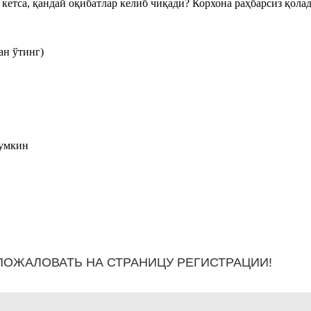
 кетса, қандай оқибатлар келиб чиқади? Корхона раҳбарсиз қола
ан ўтинг)
мумкин