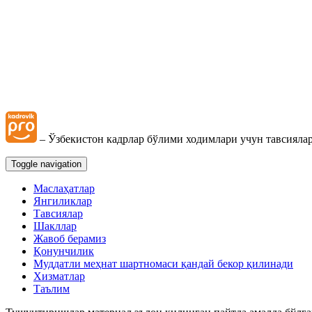
– Ўзбекистон кадрлар бўлими ходимлари учун тавсиялар
Toggle navigation
Маслаҳатлар
Янгиликлар
Тавсиялар
Шакллар
Жавоб берамиз
Қонунчилик
Муддатли меҳнат шартномаси қандай бекор қилинади
Хизматлар
Таълим