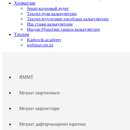
Хизматлар
Smart-кадровый аудит
Таътил пули калькулятори
Таътил муддатини ҳисоблаш калькулятори
Иш стажи калькулятори
Ишдан бўшатиш санаси калькулятори
Таълим
Kadrovik.academy
webinar.cpr.uz
ЯММТ
Меҳнат шартномаси
Меҳнат шароитлари
Меҳнат дафтарчаларини юритиш