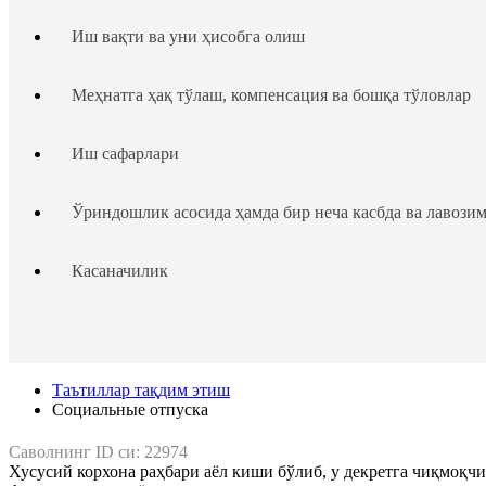
Иш вақти ва уни ҳисобга олиш
Меҳнатга ҳақ тўлаш, компенсация ва бошқа тўловлар
Иш сафарлари
Ўриндошлик асосида ҳамда бир неча касбда ва лавози
Касаначилик
Таътиллар тақдим этиш
Ходим ва иш берувчининг жавобгарлиги
Таътиллар тақдим этиш
Cоциальные отпуска
Ходимлар ҳуқуқларининг кафолатлари
Саволнинг ID си:
22974
Хусусий корхона раҳбари аёл киши бўлиб, у декретга чиқмоқчи