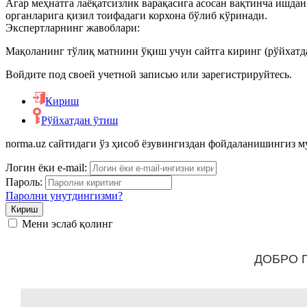
Агар меҳнатга лаёқатсизлик варақасига асосан вақтинча ишдан
Чет эллик шахсларни ишга жойлаштириш
органларига қизил тоифадаги корхона бўлиб кўринади.
Экспертларнинг жавоблари:
Ходимларни аттестациядан ўтказиш
Мақоланинг тўлиқ матнини ўқиш учун сайтга киринг (рўйхатд
Войдите под своей учетной записью или зарегистрируйтесь.
Меҳнат низолари
Кириш
Рўйхатдан ўтиш
Кадрлар ишини юритиш
norma.uz сайтидаги ўз ҳисоб ёзувингиздан фойдаланишингиз 
Меҳнат шартномасини ўзгартириш
Логин ёки e-mail:
Пароль:
Паролни унутдингизми?
Меҳнатга оид муносабатларни бекор қилиш
Мени эслаб қолинг
Ишга қабул қилиш