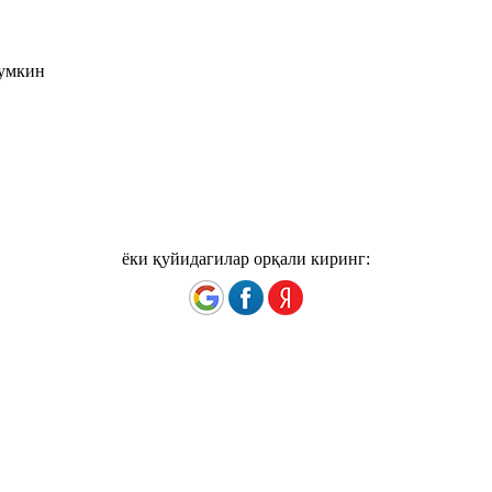
мумкин
ёки қуйидагилар орқали киринг: