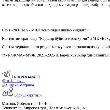
Тушунтиришлар материал эълон қилинган пайтда амалда бўлган
вазиятларни ҳисобга олган ҳолда мустақил равишда қабул қила
Сайт «NORMA» МЧЖ томонидан ишлаб чиқилган.
Контентни яратишда “Кадрлар бўйича маслаҳатчи” ЭМТ, «Buxga
Сайт материалларини ресурс маъмурияти розилигисиз кўчириб
© «NORMA» МЧЖ, 2021–2025 й. Барча ҳуқуқлар ҳимояланган.
Телеграм канали
@ru_kadrovik
Бориш харитаси
Манзил: Ўзбекистон, 100105,
Тошкент ш., Миробод тум., Толлимаржон кўч., 1/1.