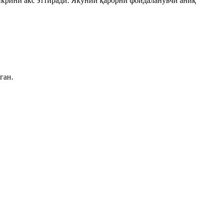
икрини акс эттиради. Якуний қарорни фойдаланувчи аниқ
ган.