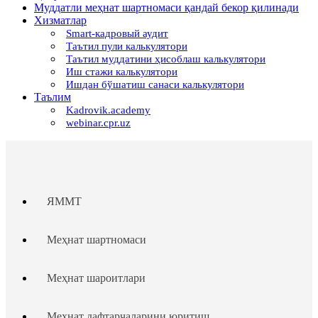
Муддатли меҳнат шартномаси қандай бекор қилинади
Хизматлар
Smart-кадровый аудит
Таътил пули калькулятори
Таътил муддатини ҳисоблаш калькулятори
Иш стажи калькулятори
Ишдан бўшатиш санаси калькулятори
Таълим
Kadrovik.academy
webinar.cpr.uz
ЯММТ
Меҳнат шартномаси
Меҳнат шароитлари
Меҳнат дафтарчаларини юритиш