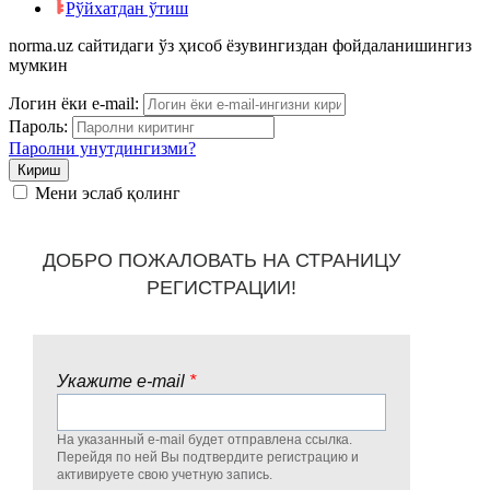
Рўйхатдан ўтиш
norma.uz сайтидаги ўз ҳисоб ёзувингиздан фойдаланишингиз
мумкин
Логин ёки e-mail:
Пароль:
Паролни унутдингизми?
Мени эслаб қолинг