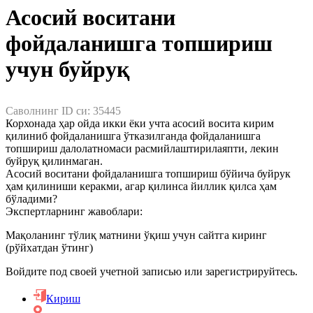
Асосий воситани
фойдаланишга топшириш
Чет эллик шахсларни ишга жойлаштириш
учун буйруқ
Ходимларни аттестациядан ўтказиш
Саволнинг ID си:
35445
Меҳнат низолари
Корхонада ҳар ойда икки ёки учта асосий восита кирим
қилиниб фойдаланишга ўтказилганда фойдаланишга
топшириш далолатномаси расмийлаштирилаяпти, лекин
Кадрлар ишини юритиш
буйруқ қилинмаган.
Асосий воситани фойдаланишга топшириш бўйича буйрук
ҳам қилиниши керакми, агар қилинса йиллик қилса ҳам
Меҳнат шартномасини ўзгартириш
бўладими?
Экспертларнинг жавоблари:
Меҳнатга оид муносабатларни бекор қилиш
Мақоланинг тўлиқ матнини ўқиш учун сайтга киринг
(рўйхатдан ўтинг)
Ишга қабул қилиш
Войдите под своей учетной записью или зарегистрируйтесь.
Кириш