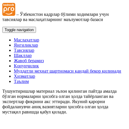
– Ўзбекистон кадрлар бўлими ходимлари учун
тавсиялар ва маслаҳатларнинг маълумотлар базаси
Toggle navigation
Маслаҳатлар
Янгиликлар
Тавсиялар
Шакллар
Жавоб берамиз
Қонунчилик
Муддатли меҳнат шартномаси қандай бекор қилинади
Хизматлар
Таълим
Тушунтиришлар материал эълон қилинган пайтда амалда
бўлган нормаларни ҳисобга олган ҳолда тайёрланган ва
экспертлар фикрини акс эттиради. Якуний қарорни
фойдаланувчи аниқ вазиятларни ҳисобга олган ҳолда
мустақил равишда қабул қилади.