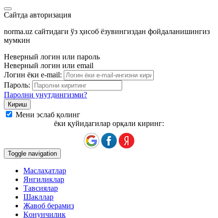
Сайтда авторизация
norma.uz сайтидаги ўз ҳисоб ёзувингиздан фойдаланишингиз
мумкин
Неверный логин или пароль
Неверный логин или email
Логин ёки e-mail:
Пароль:
Паролни унутдингизми?
Мени эслаб қолинг
ёки қуйидагилар орқали киринг:
Toggle navigation
Маслаҳатлар
Янгиликлар
Тавсиялар
Шакллар
Жавоб берамиз
Қонунчилик