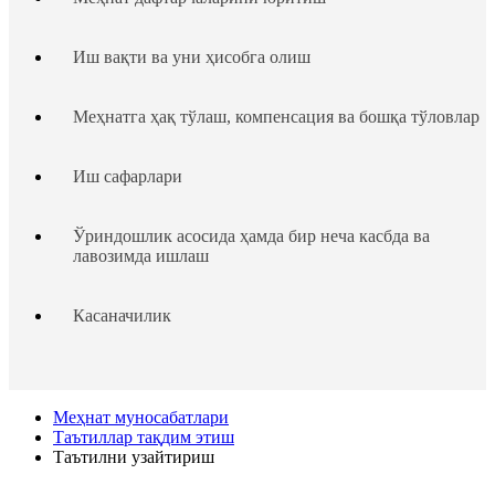
Иш вақти ва уни ҳисобга олиш
Меҳнатга ҳақ тўлаш, компенсация ва бошқа тўловлар
Иш сафарлари
Ўриндошлик асосида ҳамда бир неча касбда ва
лавозимда ишлаш
Касаначилик
Таътиллар тақдим этиш
Меҳнат муносабатлари
Ходим ва иш берувчининг жавобгарлиги
Таътиллар тақдим этиш
Таътилни узайтириш
Ходимлар ҳуқуқларининг кафолатлари