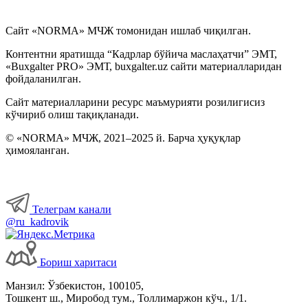
Сайт «NORMA» МЧЖ томонидан ишлаб чиқилган.
Контентни яратишда “Кадрлар бўйича маслаҳатчи” ЭМТ,
«Buxgalter PRO» ЭМТ, buxgalter.uz сайти материалларидан
фойдаланилган.
Сайт материалларини ресурс маъмурияти розилигисиз
кўчириб олиш тақиқланади.
© «NORMA» МЧЖ, 2021–2025 й. Барча ҳуқуқлар
ҳимояланган.
Телеграм канали
@ru_kadrovik
Бориш харитаси
Манзил: Ўзбекистон, 100105,
Тошкент ш., Миробод тум., Толлимаржон кўч., 1/1.